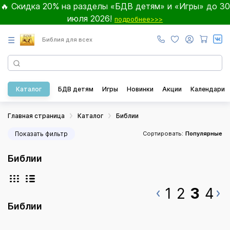
🔥 Скидка 20% на разделы «БДВ детям» и «Игры» до 30
июля 2026!
подробнее>>>
☰
Библия для всех
Каталог
БДВ детям
Игры
Новинки
Акции
Календари
Главная страница
Каталог
Библии
Показать фильтр
Сортировать:
Популярные
Библии
1
2
3
4
Библии