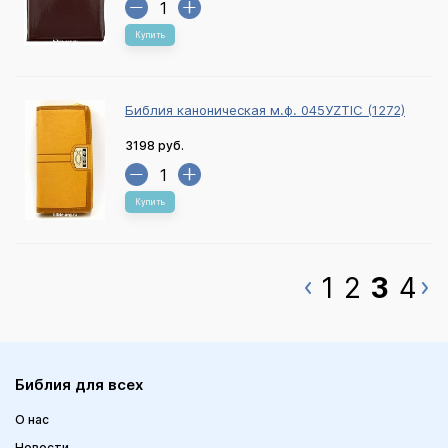
Купить
Библия каноническая м.ф. 045УZTIC (1272)
3198 руб.
Купить
1
2
3
4
Библия для всех
О нас
Новости