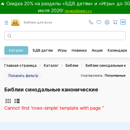
🔥 Скидка 20% на разделы «БДВ детям» и «Игры» до 30
июля 2026!
подробнее>>>
☰
Библия для всех
Каталог
БДВ детям
Игры
Новинки
Акции
Календари
Главная страница
Каталог
Библии
Библии синодальные ка
Показать фильтр
Сортировать:
Популярные
Библии синодальные канонические
Cannot find 'rows-simple' template with page ''