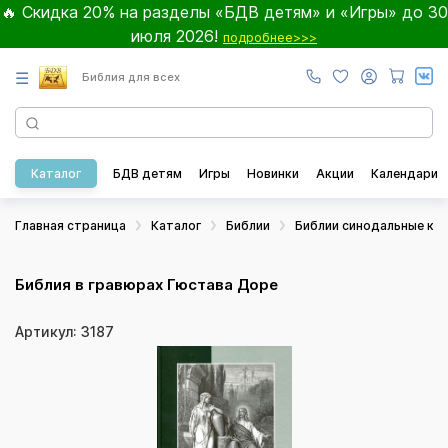
🔥 Скидка 20% на разделы «БДВ детям» и «Игры» до 30
июля 2026!
подробнее>>>
☰
Библия для всех
Каталог
БДВ детям
Игры
Новинки
Акции
Календари
Главная страница
Каталог
Библии
Библии синодальные ка
Библия в гравюрах Гюстава Доре
Артикул: 3187