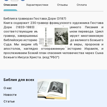
Описание
Характеристики
Отзывы
Оплата
Библия в гравюрах Гюстава Доре (3187)
Книга содержит 230 гравюр французского художника Гюстава
Доре (1833–1883) на сюжеты Священного Писания и
соответствующие им тексты в Синодальном переводе. Цикл
гравюр, завершенный в 1864 г., иллюстрирует многовековую
библейскую историю от сотворения мира до великого Божьего
Суда. Мы видим образы великих мужей веры, пророков и
апостолов, наглядно отображенную историю Израиля, и
прослеживаем Божий план спасения человечества через Сына
Божьего Иисуса Христа. (изд."РБО")
Библия для всех
О нас
Новости
Статьи