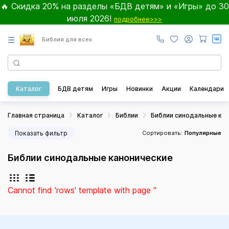
🔥 Скидка 20% на разделы «БДВ детям» и «Игры» до 30
июля 2026!
подробнее>>>
☰
Библия для всех
Каталог
БДВ детям
Игры
Новинки
Акции
Календари
Главная страница
Каталог
Библии
Библии синодальные ка
Показать фильтр
Сортировать:
Популярные
Библии синодальные канонические
Cannot find 'rows' template with page ''