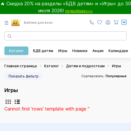
🔥 Скидка 20% на разделы «БДВ детям» и «Игры» до 30
июля 2026!
подробнее>>>
☰
Библия для всех
Каталог
БДВ детям
Игры
Новинки
Акции
Календари
Главная страница
Каталог
Детям и подросткам
Игры
Показать фильтр
Сортировать:
Популярные
Игры
Cannot find 'rows' template with page ''