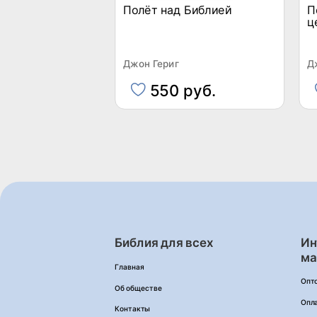
Полёт над Библией
П
ц
Джон Гериг
Д
550 руб.
Библия для всех
Ин
ма
Главная
Опт
Об обществе
Опл
Контакты