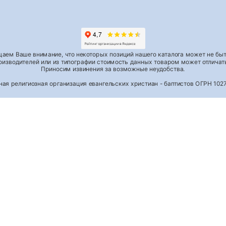
аем Ваше внимание, что некоторых позиций нашего каталога может не быть
роизводителей или из типографии стоимость данных товаром может отличать
Приносим извинения за возможные неудобства.
тная религиозная организация евангельских христиан - баптистов ОГРН 1