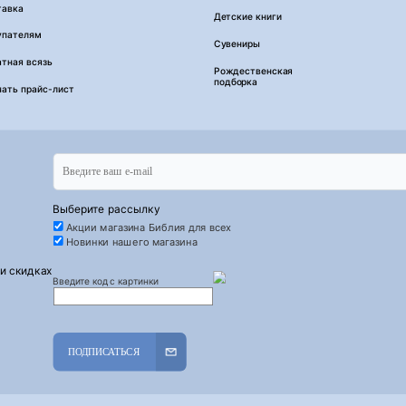
тавка
Детские книги
упателям
Сувениры
тная всязь
Рождественская
подборка
чать прайс-лист
Выберите рассылку
Акции магазина Библия для всех
Новинки нашего магазина
 и скидках
Введите код с картинки
ПОДПИСАТЬСЯ