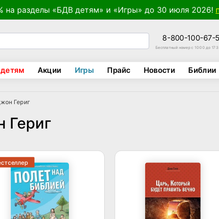
% на разделы «БДВ детям» и «Игры» до 30 июля 2026!
8-800-100-67-
Бесплатный номер с 10:00 до 17:
 детям
Акции
Игры
Прайс
Новости
Библии
Джон Гериг
н Гериг
естселлер