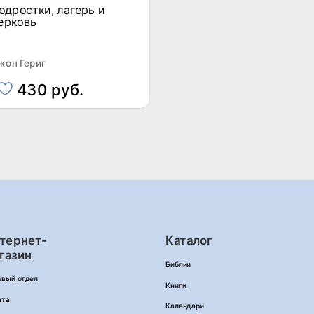
одростки, лагерь и
ерковь
жон Гериг
430 руб.
тернет-
Каталог
газин
Библии
овый отдел
Книги
ата
Календари