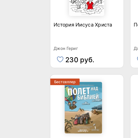
История Иисуса Христа
П
Джон Гериг
Д
230 руб.
Бестселлер