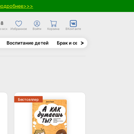
подробнее>>>
58
Избранное
Войти
Корзина
ВКонтакте
30 МСК
Воспитание детей
Брак и семья
Духовно-назида
Бестселлер