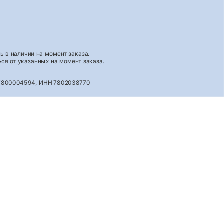
 в наличии на момент заказа.
ся от указанных на момент заказа.
027800004594, ИНН 7802038770