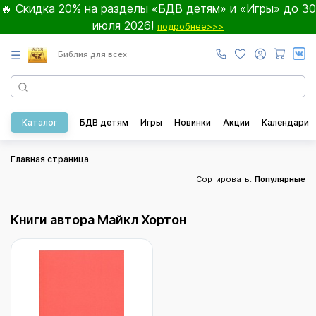
🔥 Скидка 20% на разделы «БДВ детям» и «Игры» до 30
июля 2026!
подробнее>>>
☰
Библия для всех
Каталог
БДВ детям
Игры
Новинки
Акции
Календари
Главная страница
Сортировать:
Популярные
Книги автора Майкл Хортон