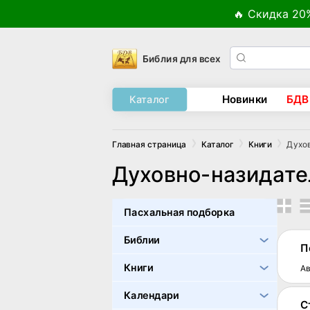
🔥 Скидка 20
Библия для всех
Новинки
БДВ
Каталог
Духо
Главная страница
Каталог
Книги
Духовно-назидат
Пасхальная подборка
Библии
П
Книги
Ав
Календари
С