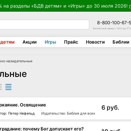
% на разделы «БДВ детям» и «Игры» до 30 июля 2026!
8-800-100-67-
Бесплатный номер с 10:00 до 17:
 детям
Акции
Игры
Прайс
Новости
Библии
вно-назидательные
ельные
окаяние. Освящение
6 руб.
тор: Петер Нефельд
Издательство: Библия для всех
традание: почему Бог допускает его?