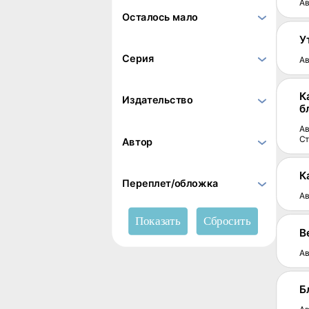
Ав
Осталось мало
У
Серия
Ав
К
Издательство
б
Ав
С
Автор
К
Переплет/обложка
Ав
В
Ав
Б