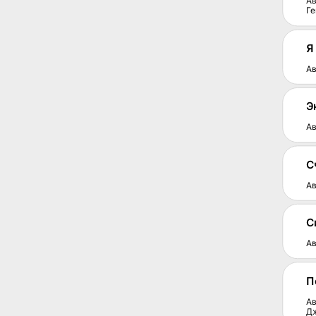
Ав
Ге
Я
Ав
Э
Ав
С
Ав
С
Ав
П
Ав
Д