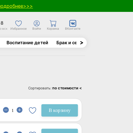
подробнее>>>
58
Избранное
Войти
Корзина
ВКонтакте
30 МСК
Воспитание детей
Брак и семья
Духовно-назида
по стоимости <
Сортировать:
В корзину