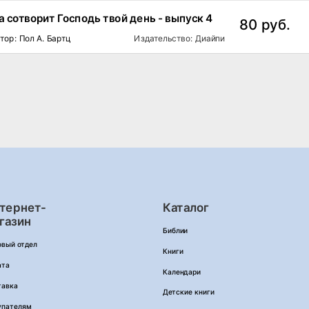
а сотворит Господь твой день - выпуск 4
80 руб.
тор: Пол А. Бартц
Издательство: Диайпи
тернет-
Каталог
газин
Библии
овый отдел
Книги
ата
Календари
тавка
Детские книги
упателям