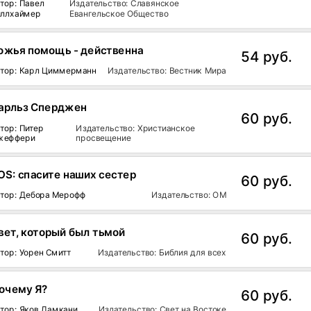
тор: Павел
Издательство: Славянское
иллхаймер
Евангельское Общество
ожья помощь - действенна
54 руб.
тор: Карл Циммерманн
Издательство: Вестник Мира
арльз Сперджен
60 руб.
тор: Питер
Издательство: Христианское
жеффери
просвещение
OS: спасите наших сестер
60 руб.
тор: Дебора Мерофф
Издательство: ОМ
вет, который был тьмой
60 руб.
тор: Уорен Смитт
Издательство: Библия для всех
очему Я?
60 руб.
тор: Яков Дамкани
Издательство: Свет на Востоке