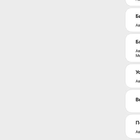
Б
Ав
Б
Ав
М
У
Ав
В
П
Ав