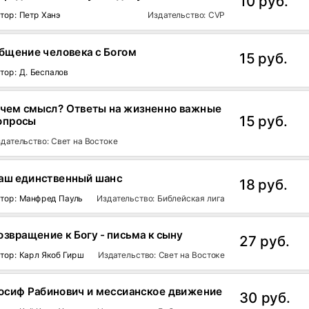
10 руб.
тор: Петр Ханэ
Издательство: CVP
бщение человека с Богом
15 руб.
тор: Д. Беспалов
 чем смысл? Ответы на жизненно важные
15 руб.
опросы
дательство: Свет на Востоке
аш единственный шанс
18 руб.
тор: Манфред Пауль
Издательство: Библейская лига
озвращение к Богу - письма к сыну
27 руб.
тор: Карл Якоб Гирш
Издательство: Свет на Востоке
осиф Рабинович и мессианское движение
30 руб.