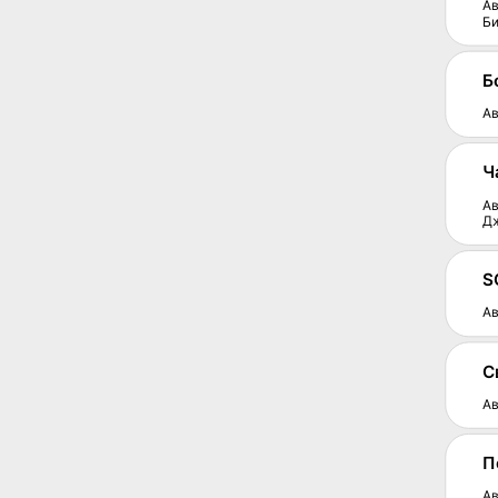
Ав
Б
Б
Ав
Ч
Ав
Д
S
Ав
С
Ав
П
Ав