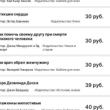
тор: Кай Кьер Хансен
Издательство: Библия для всех
тихшее сердце
30 руб.
тор: Эстер Борнман
Издательство: Ключ
ак помочь своему другу при смерти
лизкого человека
30 руб.
тор: Джош Макдауэлл и Эд
Издательство: Новое и
тюарт
старое
ак врач обрел жемчужину
30 руб.
тор: Валерий Геворков
Издательство: Библия для всех
ера Дезмонда Досса
39 руб.
тор: Джон Брэдшоу
Издательство: Источник жизни
лаженны милостивые
40 руб.