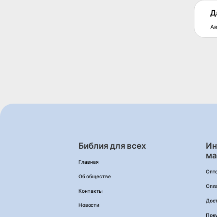
Д
Ав
Библия для всех
Ин
ма
Главная
Опт
Об обществе
Опл
Контакты
Дос
Новости
Пок