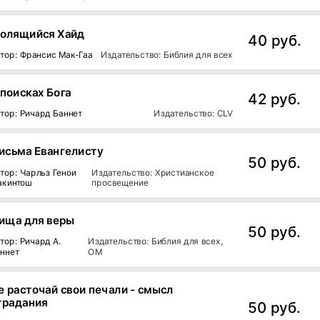
олящийся Хайд
40 руб.
тор: Франсис Мак-Гаа
Издательство: Библия для всех
 поисках Бога
42 руб.
тор: Ричард Баннет
Издательство: CLV
исьма Евангелисту
50 руб.
тор: Чарльз Генои
Издательство: Христианское
акинтош
просвещение
ища для веры
50 руб.
тор: Ричард А.
Издательство: Библия для всех,
ннет
ОМ
е расточай свои печали - смысл
традания
50 руб.