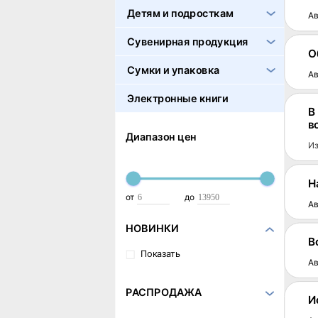
Детям и подросткам
Ав
Сувенирная продукция
О
Сумки и упаковка
Ав
Электронные книги
В
в
Диапазон цен
Из
Н
от
до
Ав
НОВИНКИ
В
Показать
Ав
РАСПРОДАЖА
И