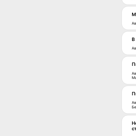
М
Ав
В
Ав
П
Ав
М
П
Ав
Бе
Н
с