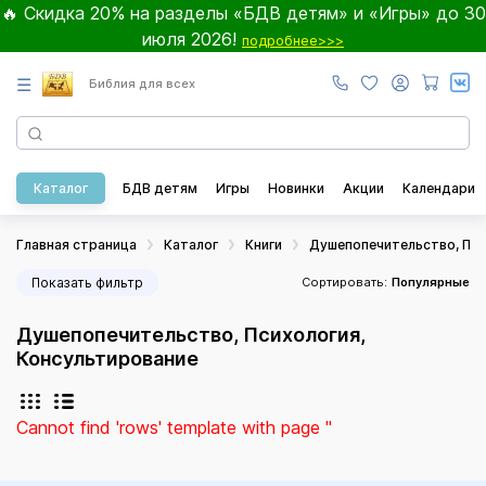
🔥 Скидка 20% на разделы «БДВ детям» и «Игры» до 30
июля 2026!
подробнее>>>
☰
Библия для всех
Каталог
БДВ детям
Игры
Новинки
Акции
Календари
Главная страница
Каталог
Книги
Душепопечительство, Пси
Показать фильтр
Сортировать:
Популярные
Душепопечительство, Психология,
Консультирование
Cannot find 'rows' template with page ''