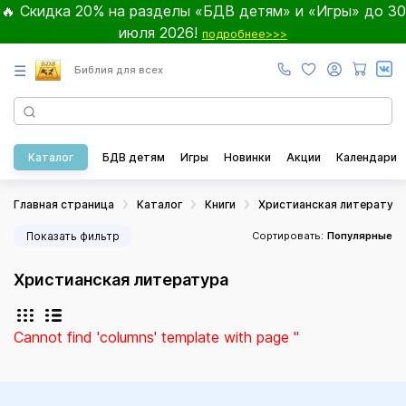
🔥 Скидка 20% на разделы «БДВ детям» и «Игры» до 30
июля 2026!
подробнее>>>
☰
Библия для всех
Каталог
БДВ детям
Игры
Новинки
Акции
Календари
Главная страница
Каталог
Книги
Христианская литератур
Показать фильтр
Сортировать:
Популярные
Христианская литература
Cannot find 'columns' template with page ''