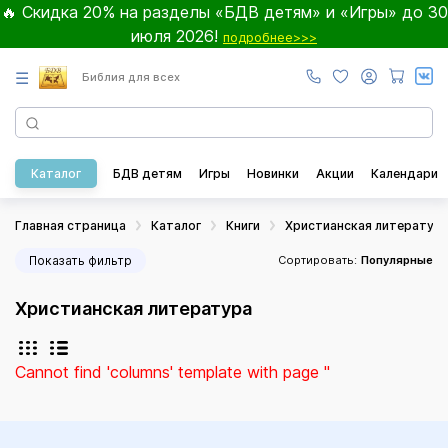
🔥 Скидка 20% на разделы «БДВ детям» и «Игры» до 30
июля 2026!
подробнее>>>
☰
Библия для всех
Каталог
БДВ детям
Игры
Новинки
Акции
Календари
Главная страница
Каталог
Книги
Христианская литератур
Показать фильтр
Сортировать:
Популярные
Христианская литература
Cannot find 'columns' template with page ''