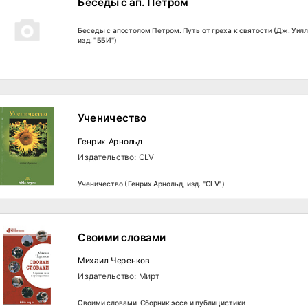
Беседы с ап. Петром
Беседы с апостолом Петром. Путь от греха к святости (Дж. Уилли
изд. "ББИ")
Ученичество
Генрих Арнольд
Издательство: CLV
Ученичество (Генрих Арнольд, изд. "CLV")
Своими словами
Михаил Черенков
Издательство: Мирт
Своими словами. Сборник эссе и публицистики