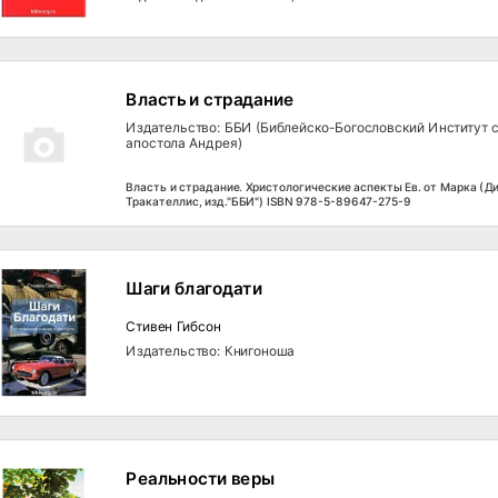
Власть и страдание
Издательство: ББИ (Библейско-Богословский Институт 
апостола Андрея)
Власть и страдание. Христологические аспекты Ев. от Марка (Д
Тракателлис, изд."ББИ") ISBN 978-5-89647-275-9
Шаги благодати
Стивен Гибсон
Издательство: Книгоноша
Реальности веры