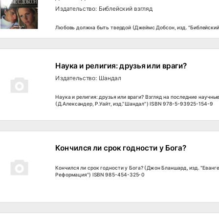
Издательство: Библейский взгляд
Любовь должна быть твердой (Джеймс Добсон, изд. "Библейский
Наука и религия: друзья или враги?
Издательство: Шандал
Наука и религия: друзья или враги? Взгляд на последние научн
(Д.Александер, Р.Уайт, изд."Шандал") ISBN 978-5-93925-154-9
Кончился ли срок годности у Бога?
Кончился ли срок годности у Бога? (Джон Бланшард, изд. "Еванг
Реформация") ISBN 985-454-325-0