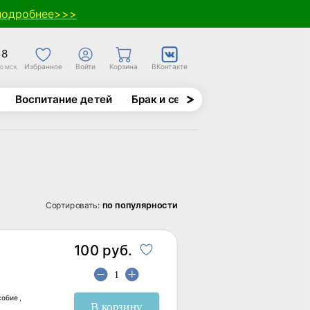
подробнее>>>
58
Избранное
Войти
Корзина
ВКонтакте
30 МСК
Воспитание детей
Брак и семья
Духовно-назида
по популярности
Сортировать:
100 руб.
обие ,
В корзину