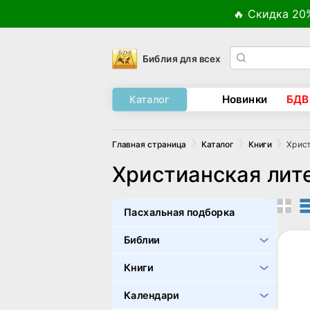
🔥 Скидка 20
Библия для всех
Новинки
БДВ
Каталог
Христ
Главная страница
Каталог
Книги
Христианская лит
Пасхальная подборка
Библии
Книги
Календари