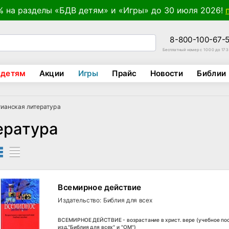
% на разделы «БДВ детям» и «Игры» до 30 июля 2026!
8-800-100-67-
Бесплатный номер с 10:00 до 17:
 детям
Акции
Игры
Прайс
Новости
Библии
ианская литература
ература
Всемирное действие
Издательство: Библия для всех
ВСЕМИРНОЕ ДЕЙСТВИЕ - возрастание в христ. вере (учебное пос
изд."Библия для всех" и "ОМ")