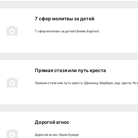
7 сфер молитвы за детей
7 сфер молитвы за детей (Блейн Бартел)
Прямая стезя или путь креста
Прямая стезя или путь креста (Дональд Ферберн, изд. Центр "Аг
Дорогой агнос
Дорогой агнос (Арли Хувер)