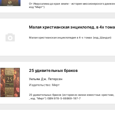
От Иерусалима до края земли - история миссионерского движени
изд "Мирт")
Малая христианская энциклопед. в 4х тома
Малая христианская энциклопедия в 4-х томах (изд.,Шандал)
25 удивительных браков
Уильям Дж. Петерсен
Издательство: Мирт
25 удивительных браков (истории из жизни известных христиан, 
, изд. "Мирт") ISBN 978-5-88869-197-7