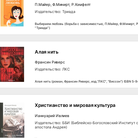
П.Майер, Ф.Минирт, Р.Хэмфелт
Издательство: Триада
Выбираем любовь (борьба с зависимостью, П.Майер, Ф.Минирт, Р
"Триада")
Алая нить
Франсин Риверс
Издательство: ЛКС
Алая нить (роман, Франсин Риверс, изд."ЛКС", "Виссон") ISBN 5-
Христианство и мировая культура
Ианнуарий Ивлиев
Издательство: ББИ (Библейско-Богословский Институт 
апостола Андрея)