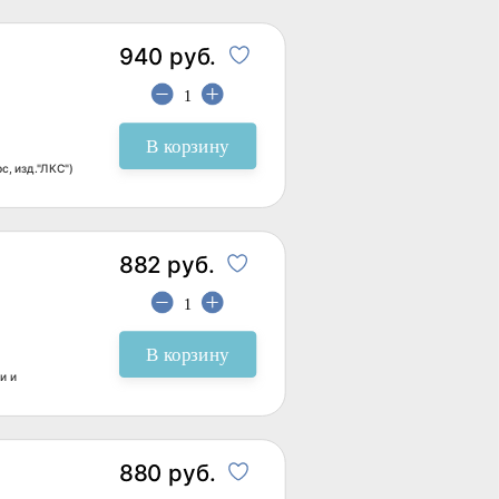
940 руб.
В корзину
с, изд."ЛКС")
882 руб.
В корзину
и и
880 руб.