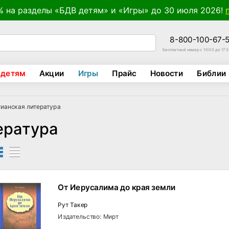
% на разделы «БДВ детям» и «Игры» до 30 июля 2026!
8-800-100-67-
Бесплатный номер с 10:00 до 17:
 детям
Акции
Игры
Прайс
Новости
Библии
ианская литература
ература
От Иерусалима до края земли
Рут Такер
Издательство: Мирт