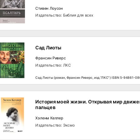
Стивен Лоусон
Издательство: Библия для всех
Сад Лиоты
Франсин Риверс
Издательство: ЛКС
Сад Лиоты (роман, Франсин Риверс, изд."ЛКС") ISBN 5-94861-08
История моей жизни. Открывая мир движ
пальцев
Хэленм Келлер
Издательство: Эксмо