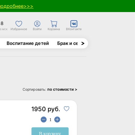
подробнее>>>
58
Избранное
Войти
Корзина
ВКонтакте
30 МСК
Воспитание детей
Брак и семья
Духовно-назида
по стоимости >
Сортировать:
1950 руб.
В корзину