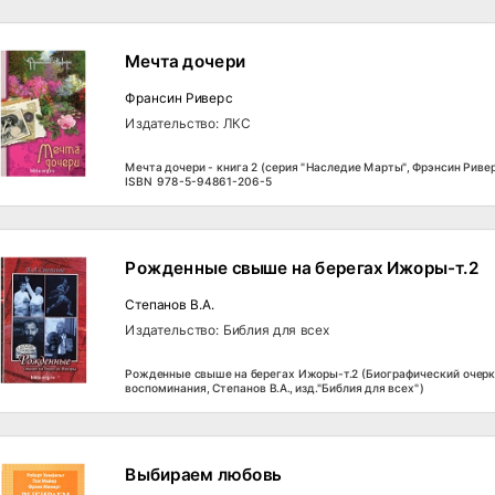
Мечта дочери
Франсин Риверс
Издательство: ЛКС
Мечта дочери - книга 2 (серия "Наследие Марты", Фрэнсин Ривер
ISBN 978-5-94861-206-5
Рожденные свыше на берегах Ижоры-т.2
Степанов В.А.
Издательство: Библия для всех
Рожденные свыше на берегах Ижоры-т.2 (Биографический очерк
воспоминания, Степанов В.А., изд."Библия для всех")
Выбираем любовь