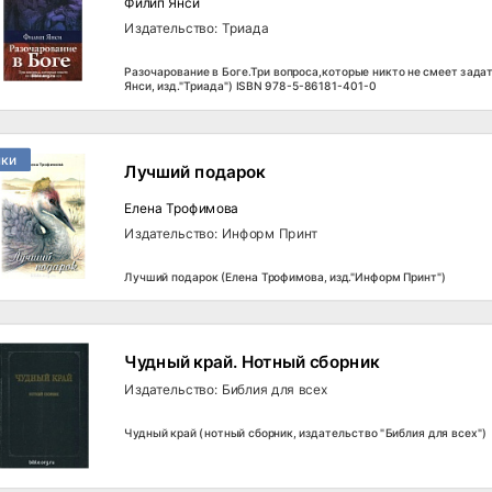
Филип Янси
Издательство: Триада
Разочарование в Боге.Три вопроса,которые никто не смеет зада
Янси, изд."Триада") ISBN 978-5-86181-401-0
нки
Лучший подарок
Елена Трофимова
Издательство: Информ Принт
Лучший подарок (Елена Трофимова, изд."Информ Принт")
Чудный край. Нотный сборник
Издательство: Библия для всех
Чудный край (нотный сборник, издательство "Библия для всех")