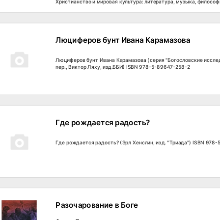
Христианство и мировая культура: литература, музыка, философ
Люциферов бунт Ивана Карамазова
Люциферов бунт Ивана Карамазова (серия "Богословские исслед
пер., Виктор Ляху, изд.ББИ) ISBN 978-5-89647-258-2
Где рождается радость?
Где рождается радость? (Эрл Хенслин, изд. "Триада") ISBN 978
Разочарование в Боге