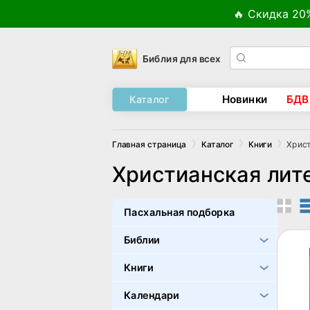
🔥 Скидка 20
Библия для всех
Новинки
БДВ
Каталог
Христ
Главная страница
Каталог
Книги
Христианская лит
Пасхальная подборка
Библии
Книги
Календари