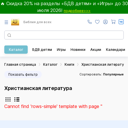
🔥 Скидка 20% на разделы «БДВ детям» и «Игры» до 30
июля 2026!
подробнее>>>
☰
Библия для всех
Каталог
БДВ детям
Игры
Новинки
Акции
Календари
Главная страница
Каталог
Книги
Христианская литератур
Показать фильтр
Сортировать:
Популярные
Христианская литература
Cannot find 'rows-simple' template with page ''