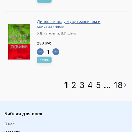
Диалог между мусульманином и
христианином
Б.Д. Катерегга, Д.У. Шенк
230 руб.
Купить
1
2
3
4
5
...
18
Библия для всех
О нас