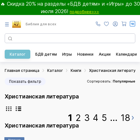
🔥 Скидка 20% на разделы «БДВ детям» и «Игры» до 30
июля 2026!
подробнее>>>
☰
Библия для всех
Каталог
БДВ детям
Игры
Новинки
Акции
Календари
Главная страница
Каталог
Книги
Христианская литератур
Показать фильтр
Сортировать:
Популярные
Христианская литература
1
2
3
4
5
...
18
Христианская литература
Новинки