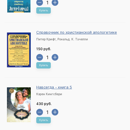
Купить
Справочник по христианской апологетике
Питер Крифт, Рональд. К. Тачелли
150 руб.
Купить
Навсегда - книга 5
Кэрен Кингсбери
430 руб.
Купить