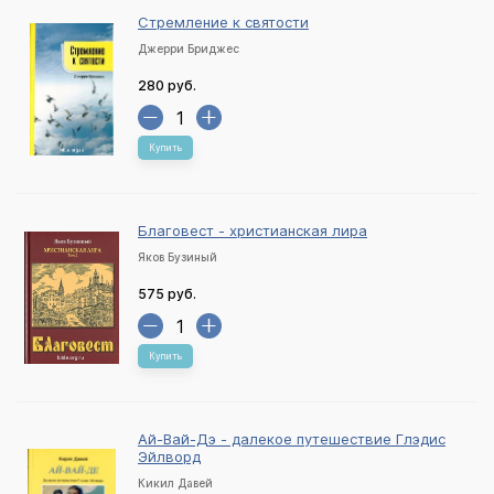
Стремление к святости
Джерри Бриджес
280 руб.
Купить
Благовест - христианская лира
Яков Бузиный
575 руб.
Купить
Ай-Вай-Дэ - далекое путешествие Глэдис
Эйлворд
Кикил Давей