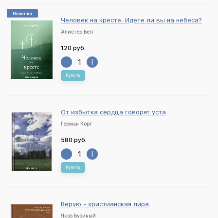
Новинки
Человек на кресте. Идете ли вы на небеса?
Алистер Бегг
120 руб.
Купить
От избытка сердца говорят уста
Герман Корт
580 руб.
Купить
Верую - христианская лира
Яков Бузиный