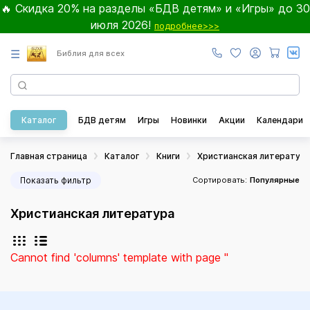
🔥 Скидка 20% на разделы «БДВ детям» и «Игры» до 30
июля 2026!
подробнее>>>
☰
Библия для всех
Каталог
БДВ детям
Игры
Новинки
Акции
Календари
Главная страница
Каталог
Книги
Христианская литератур
Показать фильтр
Сортировать:
Популярные
Христианская литература
Cannot find 'columns' template with page ''