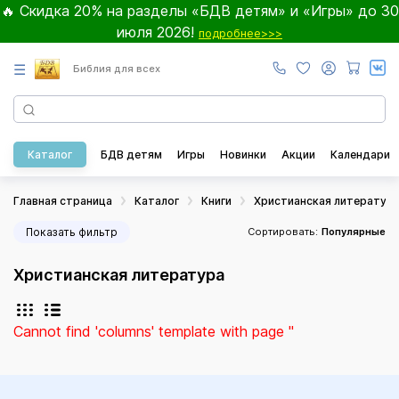
🔥 Скидка 20% на разделы «БДВ детям» и «Игры» до 30
июля 2026!
подробнее>>>
☰
Библия для всех
Каталог
БДВ детям
Игры
Новинки
Акции
Календари
Главная страница
Каталог
Книги
Христианская литератур
Показать фильтр
Сортировать:
Популярные
Христианская литература
Cannot find 'columns' template with page ''