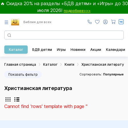
🔥 Скидка 20% на разделы «БДВ детям» и «Игры» до 30
июля 2026!
подробнее>>>
☰
Библия для всех
Каталог
БДВ детям
Игры
Новинки
Акции
Календари
Главная страница
Каталог
Книги
Христианская литератур
Показать фильтр
Сортировать:
Популярные
Христианская литература
Cannot find 'rows' template with page ''