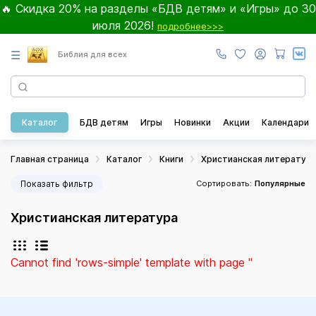
🔥 Скидка 20% на разделы «БДВ детям» и «Игры» до 30
июля 2026!
подробнее>>>
☰
Библия для всех
Каталог
БДВ детям
Игры
Новинки
Акции
Календари
Главная страница
Каталог
Книги
Христианская литератур
Показать фильтр
Сортировать:
Популярные
Христианская литература
Cannot find 'rows-simple' template with page ''