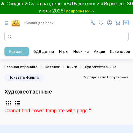
🔥 Скидка 20% на разделы «БДВ детям» и «Игры» до 30
июля 2026!
подробнее>>>
☰
Библия для всех
Каталог
БДВ детям
Игры
Новинки
Акции
Календари
Главная страница
Каталог
Книги
Художественные
Показать фильтр
Сортировать:
Популярные
Художественные
Cannot find 'rows' template with page ''