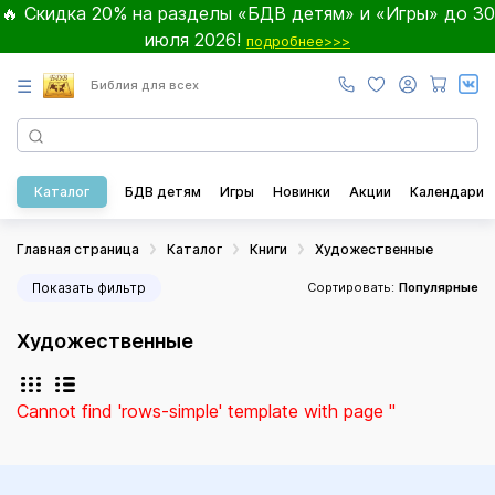
🔥 Скидка 20% на разделы «БДВ детям» и «Игры» до 30
июля 2026!
подробнее>>>
☰
Библия для всех
Каталог
БДВ детям
Игры
Новинки
Акции
Календари
Главная страница
Каталог
Книги
Художественные
Показать фильтр
Сортировать:
Популярные
Художественные
Cannot find 'rows-simple' template with page ''