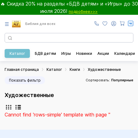
🔥 Скидка 20% на разделы «БДВ детям» и «Игры» до 30
июля 2026!
подробнее>>>
☰
Библия для всех
Каталог
БДВ детям
Игры
Новинки
Акции
Календари
Главная страница
Каталог
Книги
Художественные
Показать фильтр
Сортировать:
Популярные
Художественные
Cannot find 'rows-simple' template with page ''