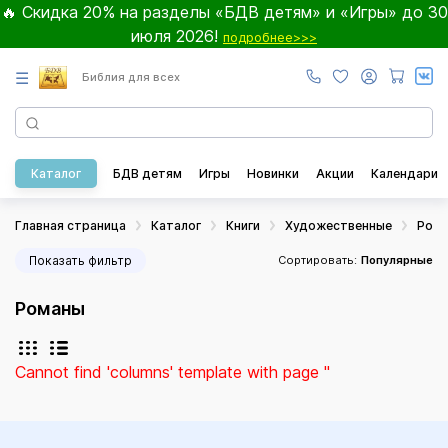
🔥 Скидка 20% на разделы «БДВ детям» и «Игры» до 30
июля 2026!
подробнее>>>
☰
Библия для всех
Каталог
БДВ детям
Игры
Новинки
Акции
Календари
Главная страница
Каталог
Книги
Художественные
Ром
Показать фильтр
Сортировать:
Популярные
Романы
Cannot find 'columns' template with page ''