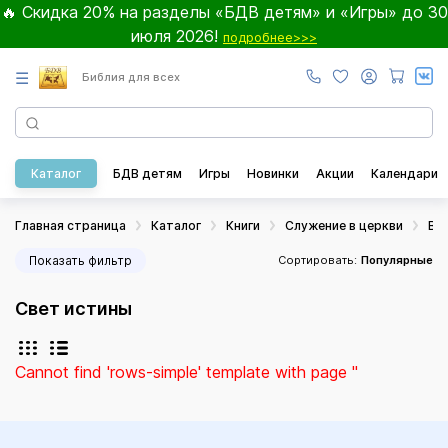
🔥 Скидка 20% на разделы «БДВ детям» и «Игры» до 30
июля 2026!
подробнее>>>
☰
Библия для всех
Каталог
БДВ детям
Игры
Новинки
Акции
Календари
Главная страница
Каталог
Книги
Служение в церкви
Во
Показать фильтр
Сортировать:
Популярные
Свет истины
Cannot find 'rows-simple' template with page ''