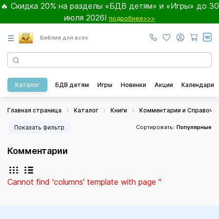
🔥 Скидка 20% на разделы «БДВ детям» и «Игры» до 30
июля 2026!
подробнее>>>
☰
Библия для всех
Каталог
БДВ детям
Игры
Новинки
Акции
Календари
Главная страница
Каталог
Книги
Комментарии и Справочн
Показать фильтр
Сортировать:
Популярные
Комментарии
Cannot find 'columns' template with page ''