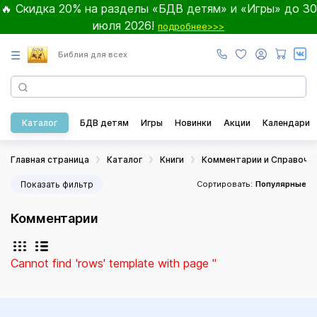
🔥 Скидка 20% на разделы «БДВ детям» и «Игры» до 30
июля 2026!
подробнее>>>
☰
Библия для всех
Каталог
БДВ детям
Игры
Новинки
Акции
Календари
Главная страница
Каталог
Книги
Комментарии и Справочн
Показать фильтр
Сортировать:
Популярные
Комментарии
Cannot find 'rows' template with page ''