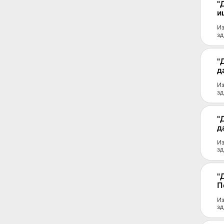
"
и
Из
зд
"
д
Из
зд
"
д
Из
зд
"
П
Из
зд