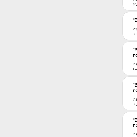
зд
"
Из
зд
"
п
Из
зд
"
п
Из
зд
"
п
Из