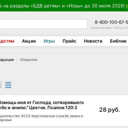
% на разделы «БДВ детям» и «Игры» до 30 июля 2026!
8-800-100-67-
Бесплатный номер с 10:00 до 17:
 детям
Акции
Игры
Прайс
Новости
Библии
Открытки
родукция
Помощь моя от Господа, сотворившего
ебо и землю." Цветок. Псалом 120:2
28 руб.
дательство: ХССЗ Христианская служба семьи и
оровья