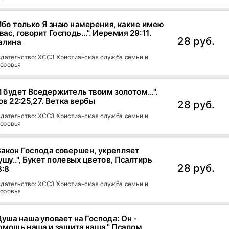
Ибо только Я знаю намерения, какие имею
 вас, говорит Господь…". Иеремия 29:11.
28 руб.
алина
дательство: ХССЗ Христианская служба семьи и
оровья
И будет Вседержитель твоим золотом…".
ов 22:25,27. Ветка вербы
28 руб.
дательство: ХССЗ Христианская служба семьи и
оровья
Закон Господа совершен, укрепляет
ушу..", Букет полевых цветов, Псалтирь
28 руб.
8:8
дательство: ХССЗ Христианская служба семьи и
оровья
Душа наша уповает на Господа: Он -
омощь наша и защита наша." Псалом