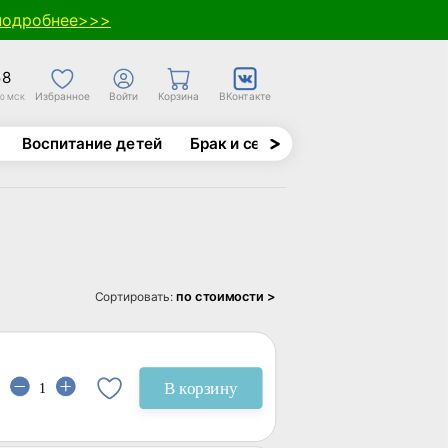
подробнее>>>
58
Избранное
Войти
Корзина
ВКонтакте
30 МСК
Воспитание детей
Брак и семья
Духовно-назида
по стоимости >
Сортировать:
В корзину