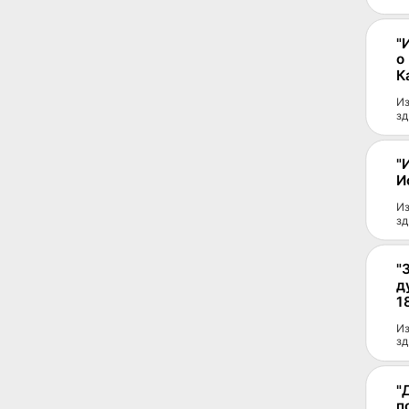
"
о
К
Из
зд
"
И
Из
зд
"
д
1
Из
зд
"
п