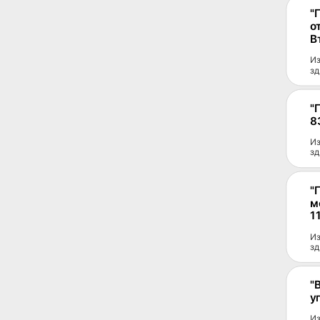
"
о
В
Из
зд
"
8
Из
зд
"
м
1
Из
зд
"
у
Из