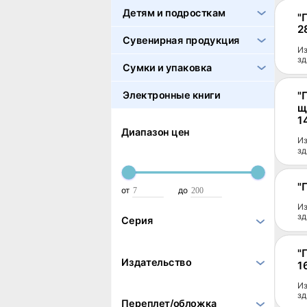
Детям и подросткам
"
2
Сувенирная продукция
Из
зд
Сумки и упаковка
Электронные книги
"
щ
1
Диапазон цен
Из
зд
"
от
до
Из
зд
Серия
"
Издательство
1
Из
зд
Переплет/обложка