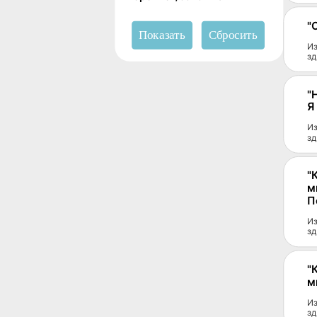
"
Из
зд
"
Я
Из
зд
"
м
П
Из
зд
"
м
Из
зд