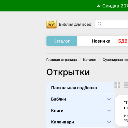
🔥 Скидка 20
Библия для всех
Новинки
БДВ
Каталог
Главная страница
Каталог
Сувенирная п
Открытки
Пасхальная подборка
Библии
"
н
Книги
Из
зд
Календари