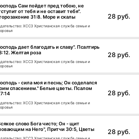
Господь Сам пойдет пред тобою, не
тступит от тебя и не оставит тебя".
28 руб.
торозаконие 31:8. Море и скалы
дательство: ХССЗ Христианская служба семьи и
оровья
Господь дает благодать и славу". Псалтирь
3:12. Желтая роза
28 руб.
дательство: ХССЗ Христианская служба семьи и
оровья
Господь - сила моя и песнь; Он соделался
оим спасением." Белые цветы. Псалом
28 руб.
17:14
дательство: ХССЗ Христианская служба семьи и
оровья
Всякое слово Бога чисто; Он - щит
повающим на Него", Притчи 30:5, Цветы
28 руб.
дательство: ХССЗ Христианская служба семьи и