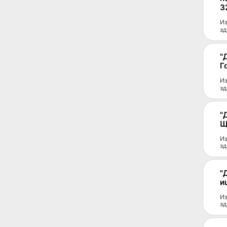
3
Из
зд
"
Г
Из
зд
"
Щ
Из
зд
"
и
Из
зд