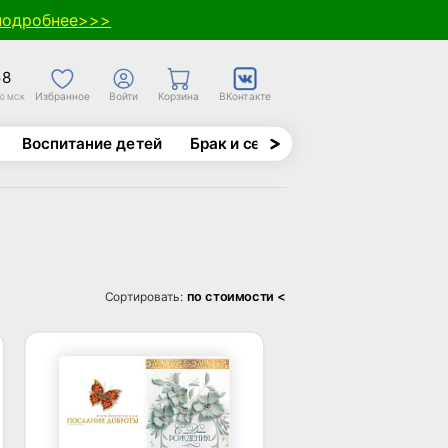
подробнее>>>
58
Избранное
Войти
Корзина
ВКонтакте
30 МСК
Воспитание детей
Брак и семья
Духовно-назида
по стоимости <
Сортировать: