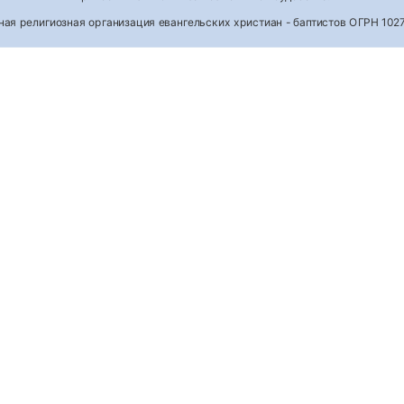
тная религиозная организация евангельских христиан - баптистов ОГРН 1