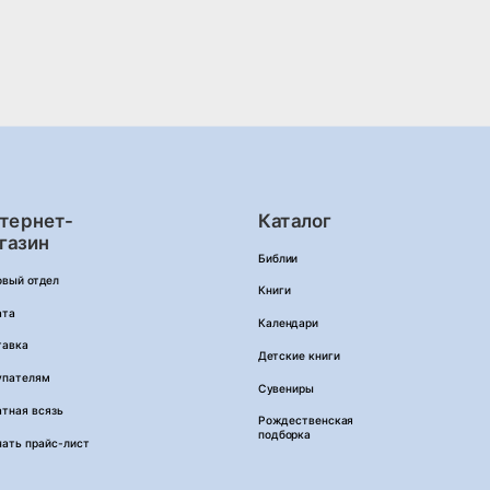
тернет-
Каталог
газин
Библии
овый отдел
Книги
ата
Календари
тавка
Детские книги
упателям
Сувениры
тная всязь
Рождественская
подборка
чать прайс-лист