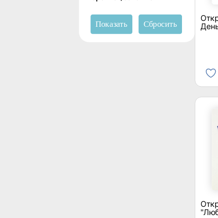
Откр
Ден
Откр
"Лю