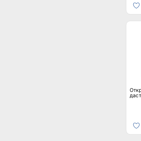
Отк
даст