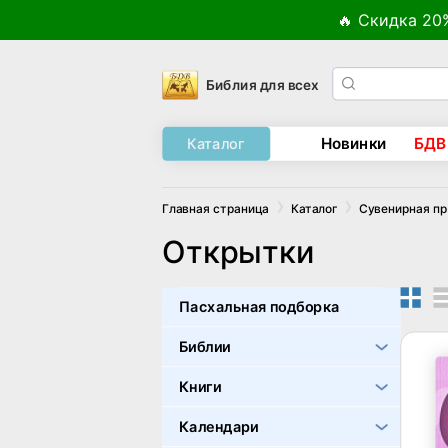
🔥 Скидка 20
Библия для всех
Новинки
БДВ
Каталог
Главная страница
Каталог
Сувенирная п
Открытки
Пасхальная подборка
Библии
Книги
Календари