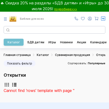
🔥 Скидка 20% на разделы «БДВ детям» и «Игры» до 30
июля 2026!
подробнее>>>
☰
Библия для всех
Каталог
БДВ детям
Игры
Новинки
Акции
Календари
Главная страница
Каталог
Сувенирная продукция
Открыт
Показать фильтр
Сортировать:
Популярные
Открытки
Cannot find 'rows' template with page ''