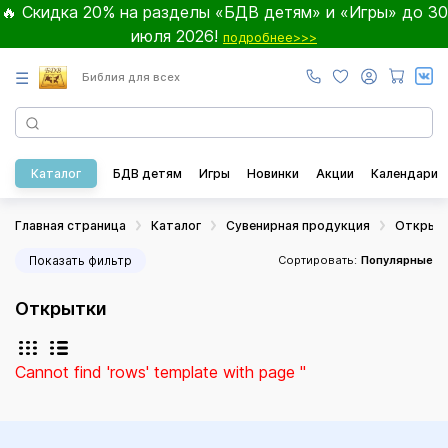
🔥 Скидка 20% на разделы «БДВ детям» и «Игры» до 30
июля 2026!
подробнее>>>
☰
Библия для всех
Каталог
БДВ детям
Игры
Новинки
Акции
Календари
Главная страница
Каталог
Сувенирная продукция
Открыт
Показать фильтр
Сортировать:
Популярные
Открытки
Cannot find 'rows' template with page ''