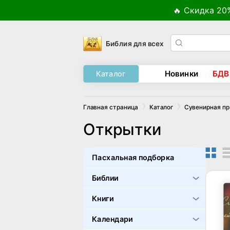
🔥 Скидка 20
Библия для всех
Новинки
БДВ
Каталог
Главная страница
Каталог
Сувенирная п
Открытки
Пасхальная подборка
Библии
Книги
Календари