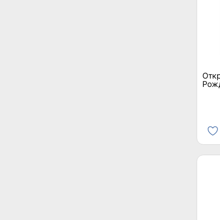
Откр
Рож