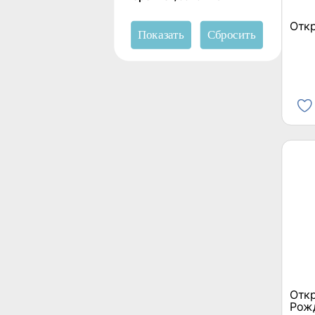
Отк
Откр
Рож