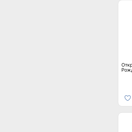
Откр
Рож