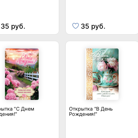
35 руб.
35 руб.
рытка "С Днем
Открытка "В День
дения!"
Рождения!"