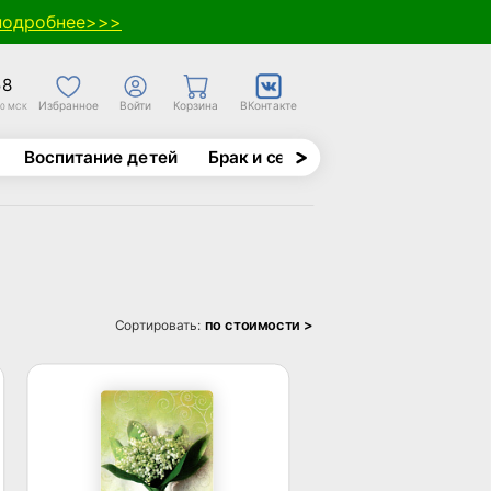
подробнее>>>
58
Избранное
Войти
Корзина
ВКонтакте
30 МСК
Воспитание детей
Брак и семья
Духовно-назида
по стоимости >
Сортировать: