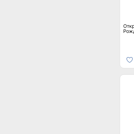
Откр
Рож