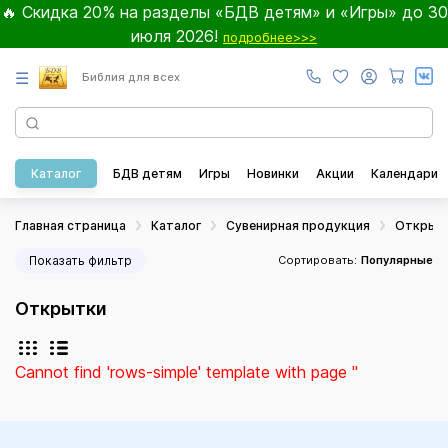
🔥 Скидка 20% на разделы «БДВ детям» и «Игры» до 30
июля 2026!
подробнее>>>
☰
Библия для всех
Каталог
БДВ детям
Игры
Новинки
Акции
Календари
Главная страница
Каталог
Сувенирная продукция
Открыт
Показать фильтр
Сортировать:
Популярные
Открытки
Cannot find 'rows-simple' template with page ''