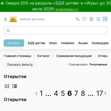
🔥 Скидка 20% на разделы «БДВ детям» и «Игры» до 30
июля 2026!
подробнее>>>
☰
Библия для всех
Каталог
БДВ детям
Игры
Новинки
Акции
Календари
Главная страница
Каталог
Сувенирная продукция
Открыт
Показать фильтр
Сортировать:
Популярные
Открытки
1
...
4
5
6
7
8
...
17
Открытки