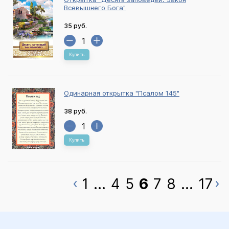
Всевышнего Бога"
35 руб.
Купить
Одинарная открытка "Псалом 145"
38 руб.
Купить
1
...
4
5
6
7
8
...
17