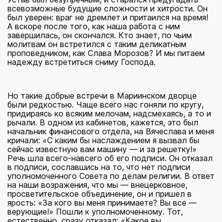
всевозможные будущие сложности и хитрости. Он
был уверен: враг не дремлет и притаился на время!
А вскоре после того, как наша работа с ним
завершилась, он скончался. Кто знает, по чьим
молитвам он встретился с таким деликатным
проповедником, как Слава Морозов? И мы питаем
надежду встретиться сниму Господа.
Но такие добрые встречи в Мариинском дворце
были редкостью. Чаще всего нас гоняли по кругу,
придираясь ко всяким мелочам, надсмехаясь, а то и
рычали. В одном из кабинетов, кажется, это был
начальник финансового отдела, на Вячеслава и меня
кричали: «С каким бы наслаждением я вызвал бы
сейчас известную вам машину — и за решетку!»
Речь шла всего-навсего об его подписи. Он отказал
в подписи, сославшись на то, что нет подписи
уполномоченного Совета по делам религии. В ответ
на наши возражения, что мы — внецерковное,
просветительское объединение, он и пришел в
ярость: «За кого вы меня принимаете? Вы все —
верующие!» Пошли к уполномоченному. Тот,
естественно, сразу отказал: «Какое вы