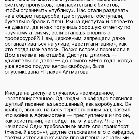
систему пропусков, пригласительных билетов,
чтобы ограничить «публику». Нас стали раздевать
не в общем гардеробе, где студенты обступали,
буквально брали в плен. Им на диспутах и слова-то
не давали, да и как получишь хорошую отметку по
научному атеизму, если станешь спорить с
профессурой?! Нам, церковным, запрещали даже
останавливаться на улице, «вести агитацию», как
это тогда называлось. Позже встречи перенесли в
Дом атеизма, на отшибе. Диспуты длились —
удивительное дело! — до самого 89-го года, когда
уже вовсю подули ветры свободы, была
опубликована «Плаха» Айтматова.
Иногда на диспуте случалось неожиданное,
незапланированное. Однажды на кафедре появился
щуплый паренек, взъерошенный, как воробушек. Он
храбро, звонко, на весь переполненный зал, заявил,
что война в Афганистане — преступление и что он,
как христианин, не пойдет на эту войну. Что тут
началось! Одни требовали вызвать спецтранспорт
(«черный ворон»), другие стаскивали его с кафедры,
третьи истерично кричали про интернациональный