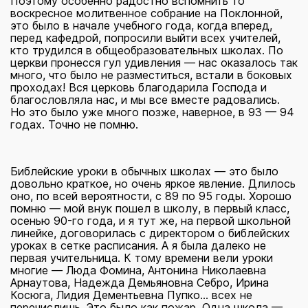
Поэтому особенно радостно вспомнить то
воскресное молитвенное собрание на Поклонной,
это было в начале учебного года, когда вперед,
перед кафедрой, попросили выйти всех учителей,
кто трудился в общеобразовательных школах. По
церкви пронесся гул удивления — нас оказалось так
много, что было не разместиться, встали в боковых
проходах! Вся церковь благодарила Господа и
благословляла нас, и мы все вместе радовались.
Но это было уже много позже, наверное, в 93 — 94
годах. Точно не помню.
Библейские уроки в обычных школах — это было
довольно краткое, но очень яркое явление. Длилось
оно, по всей вероятности, с 89 по 95 годы. Хорошо
помню — мой внук пошел в школу, в первый класс,
осенью 90-го года, и я тут же, на первой школьной
линейке, договорилась с директором о библейских
уроках в сетке расписания. А я была далеко не
первая учительница. К тому времени вели уроки
многие — Люда Фомина, Антонина Николаевна
Арнаутова, Надежда Демьяновна Себро, Ирина
Косюга, Лидия Дементьевна Пупко... всех не
перечислишь. Это было как пожар. Одна школа —