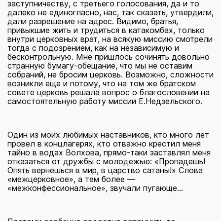
заступничеству, с третьего голосования, да и то
далеко не единогласно, нас, так сказать, утвердили,
дали разрешение на адрес. Видимо, братья,
привыкшие жить и трудиться в катакомбах, только
внутри церковных врат, на всякую миссию смотрели
тогда с подозрением, как на независимую и
бесконтрольную. Мне пришлось сочинять довольно
странную бумагу-обещание, что мы не оставим
собраний, не бросим церковь. Возможно, сложности
возникли еще и потому, что на том же братском
совете церковь решала вопрос о благословении на
самостоятельную работу миссии Е.Недзельского.
Один из моих любимых наставников, кто много лет
провел в концлагерях, кто отважно крестил меня
тайно в водах Волхова, прямо-таки заставлял меня
отказаться от дружбы с молодежью: «Пропадешь!
Опять вернешься в мир, в царство сатаны!» Слова
«межцерковное», а тем более —
«межконфессиональное», звучали пугающе...