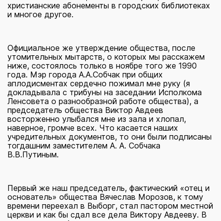
христианские абонементы в городских библиотеках
и многое другое.
Официальное же утверждение общества, после
утомительных мытарств, о которых мы расскажем
ниже, состоялось только в ноябре того же 1990
года. Мэр города А.А.Собчак при общих
аплодисментах сердечно пожимал мне руку (я
докладывала с трибуны на заседании Исполкома
Ленсовета о разнообразной работе общества), а
председатель общества Виктор Авдеев
восторженно улыбался мне из зала и хлопал,
наверное, громче всех. Что касается наших
учредительных документов, то они были подписаны
тогдашним заместителем А. А. Собчака
В.В.Путиным.
Первый же наш председатель, фактический «отец и
основатель» общества Вячеслав Морозов, к тому
времени переехал в Выборг, стал пастором местной
церкви и как бы сдал все дела Виктору Авдееву. В