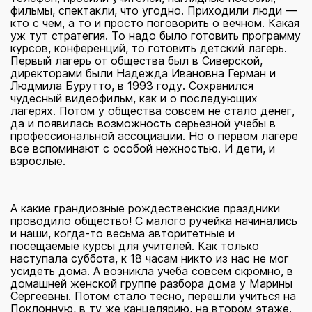
фильмы, спектакли, что угодно. Приходили люди —
кто с чем, а то и просто поговорить о вечном. Какая
уж тут стратегия. То надо было готовить программу
курсов, конференций, то готовить детский лагерь.
Первый лагерь от общества был в Сиверской,
директорами были Надежда Ивановна Герман и
Людмила Бурутто, в 1993 году. Сохранился
чудесный видеофильм, как и о последующих
лагерях. Потом у общества совсем не стало денег,
да и появилась возможность серьезной учебы в
профессиональной ассоциации. Но о первом лагере
все вспоминают с особой нежностью. И дети, и
взрослые.
А какие грандиозные рождественские праздники
проводило общество! С малого ручейка начинались
и наши, когда-то весьма авторитетные и
посещаемые курсы для учителей. Как только
наступала суббота, к 18 часам никто из нас не мог
усидеть дома. А возникла учеба совсем скромно, в
домашней женской группе разбора дома у Марины
Сергеевны. Потом стало тесно, перешли учиться на
Поклонную, в ту же канцелярию, на втором этаже.