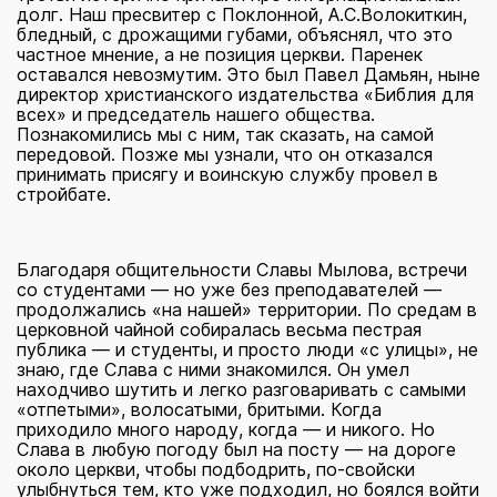
долг. Наш пресвитер с Поклонной, А.С.Волокиткин,
бледный, с дрожащими губами, объяснял, что это
частное мнение, а не позиция церкви. Паренек
оставался невозмутим. Это был Павел Дамьян, ныне
директор христианского издательства «Библия для
всех» и председатель нашего общества.
Познакомились мы с ним, так сказать, на самой
передовой. Позже мы узнали, что он отказался
принимать присягу и воинскую службу провел в
стройбате.
Благодаря общительности Славы Мылова, встречи
со студентами — но уже без преподавателей —
продолжались «на нашей» территории. По средам в
церковной чайной собиралась весьма пестрая
публика — и студенты, и просто люди «с улицы», не
знаю, где Слава с ними знакомился. Он умел
находчиво шутить и легко разговаривать с самыми
«отпетыми», волосатыми, бритыми. Когда
приходило много народу, когда — и никого. Но
Слава в любую погоду был на посту — на дороге
около церкви, чтобы подбодрить, по-свойски
улыбнуться тем, кто уже подходил, но боялся войти