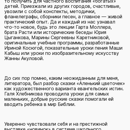
то получить для частного воспитания «богатых»
детей. Приезжали из других городов, счастливые,
увозили с собой конспекты, методички,
фланелеграфы, сборники песен, а главное — живой
практический опыт. Да и каждый из нас узнавал
что-то новое, будь это лекции Гарта Моллера,
брата Расти или исторические беседы Юрия
Цыганкова, Марины Сергеевны Каретниковой,
оригинальные учебные программы, разработанные
Ириной Косюгой, показательные уроки пения Маши
Кабыш или уроки по изобразительному искусству
Жанны Акуловой.
До сих пор помню, каким неожиданным для меня,
литератора, был разбор сказки «Аленький цветочек»
как художественного варианта евангельских истин.
Галя Хлебникова проводила уроки для самых
маленьких, добрые русские сказки помогали ей
вводить ребенка в мир Библии.
Уверенно чувствовали себя и на престижной
выставке «новинок» в системе школьного