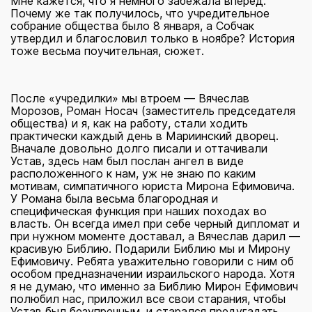
Мне кажется, что я немного забежала вперед.
Почему же так получилось, что учредительное
собрание общества было 8 января, а Собчак
утвердил и благословил только в ноябре? История
тоже весьма поучительная, сюжет.
После «учредилки» мы втроем — Вячеслав
Морозов, Роман Носач (заместитель председателя
общества) и я, как на работу, стали ходить
практически каждый день в Мариинский дворец.
Вначале довольно долго писали и оттачивали
Устав, здесь нам был послан ангел в виде
расположенного к нам, уж не знаю по каким
мотивам, симпатичного юриста Мирона Ефимовича.
У Романа была весьма благородная и
специфическая функция при наших походах во
власть. Он всегда имел при себе черный дипломат и
при нужном моменте доставал, а Вячеслав дарил —
красивую Библию. Подарили Библию мы и Мирону
Ефимовичу. Ребята уважительно говорили с ним об
особом предназначении израильского народа. Хотя
я не думаю, что именно за Библию Мирон Ефимович
полюбил нас, приложил все свои старания, чтобы
Устав был безупречным, и старался предугадать