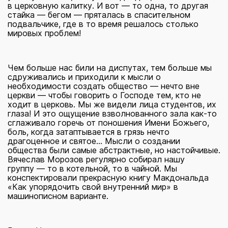
в церковную калитку. И вот — то одна, то другая
стайка — бегом — пряталась в спасительном
подвальчике, где в то время решалось столько
мировых проблем!
Чем больше нас били на диспутах, тем больше мы
сдруживались и приходили к мысли о
необходимости создать общество — нечто вне
церкви — чтобы говорить о Господе тем, кто не
ходит в церковь. Мы же видели лица студентов, их
глаза! И это ощущение взволнованного зала как-то
сглаживало горечь от поношения Имени Божьего,
боль, когда затаптывается в грязь нечто
драгоценное и святое... Мысли о создании
общества были самые абстрактные, но настойчивые.
Вячеслав Морозов регулярно собирал нашу
группу — то в котельной, то в чайной. Мы
конспектировали прекрасную книгу Макдональда
«Как упорядочить свой внутренний мир» в
машинописном варианте.