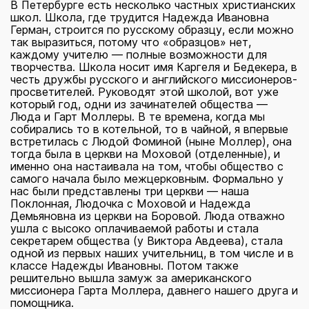
В Петербурге есть несколько частных христианских
школ. Школа, где трудится Надежда Ивановна
Герман, строится по русскому образцу, если можно
так выразиться, потому что «образцов» нет,
каждому учителю — полные возможности для
творчества. Школа носит имя Каргеля и Бедекера, в
честь дружбы русского и английского миссионеров-
просветителей. Руководят этой школой, вот уже
который год, одни из зачинателей общества —
Люда и Гарт Моллеры. В те времена, когда мы
собирались то в котельной, то в чайной, я впервые
встретилась с Людой Фоминой (ныне Моллер), она
тогда была в церкви на Моховой (отделенные), и
именно она настаивала на том, чтобы общество с
самого начала было межцерковным. Формально у
нас были представлены три церкви — наша
Поклонная, Людочка с Моховой и Надежда
Демьяновна из церкви на Боровой. Люда отважно
ушла с высоко оплачиваемой работы и стала
секретарем общества (у Виктора Авдеева), стала
одной из первых наших учительниц, в том числе и в
классе Надежды Ивановны. Потом также
решительно вышла замуж за американского
миссионера Гарта Моллера, давнего нашего друга и
помощника.