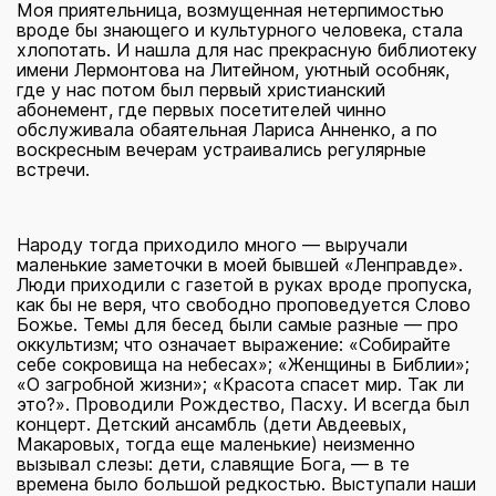
Моя приятельница, возмущенная нетерпимостью
вроде бы знающего и культурного человека, стала
хлопотать. И нашла для нас прекрасную библиотеку
имени Лермонтова на Литейном, уютный особняк,
где у нас потом был первый христианский
абонемент, где первых посетителей чинно
обслуживала обаятельная Лариса Анненко, а по
воскресным вечерам устраивались регулярные
встречи.
Народу тогда приходило много — выручали
маленькие заметочки в моей бывшей «Ленправде».
Люди приходили с газетой в руках вроде пропуска,
как бы не веря, что свободно проповедуется Слово
Божье. Темы для бесед были самые разные — про
оккультизм; что означает выражение: «Собирайте
себе сокровища на небесах»; «Женщины в Библии»;
«О загробной жизни»; «Красота спасет мир. Так ли
это?». Проводили Рождество, Пасху. И всегда был
концерт. Детский ансамбль (дети Авдеевых,
Макаровых, тогда еще маленькие) неизменно
вызывал слезы: дети, славящие Бога, — в те
времена было большой редкостью. Выступали наши