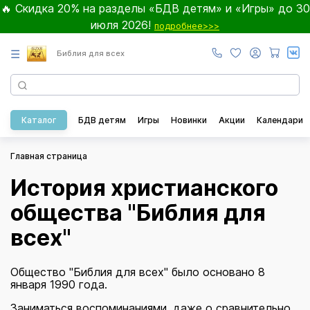
🔥 Скидка 20% на разделы «БДВ детям» и «Игры» до 30
июля 2026!
подробнее>>>
☰
Библия для всех
Каталог
БДВ детям
Игры
Новинки
Акции
Календари
Главная страница
История христианского
общества "Библия для
всех"
Общество "Библия для всех" было основано 8
января 1990 года.
Заниматься воспоминаниями, даже о сравнительно