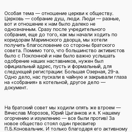
Особая тема — отношение церкви к обществу.
Церковь — собрание душ, люди. Люди — разные,
вот и отношение к нам было далеко не
однозначным. Сразу после учредительного
собрания, еще до того, как мы начали ходить по
коридорам Мариинского дворца, мы хотели
получить благословение со стороны братского
совета. Помимо того, что большинство активистов
было с Поклонной и нам было важно услышать
одобрение наших наставников, нужен был
официальный адрес, пусть и формальный, для
следующей регистрации: Большая Озерная, 29-а.
Одно дело, нас пускали в чайную и закрывали глаза
на «собрания» в котельной, другое дело —
документ.
На братский совет мы ходили опять же втроем —
Вячеслав Морозов, Юрий Цыганков и я. К нашему
огорчению и изумлению — все были против! За
новое общество стоял один пресвитер
П.Б.Коновальчик. И только благодаря его активному