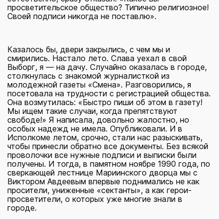
просветительское общество? Типично религиозное!
Своей подписи никогда не поставлю».
Казалось бы, двери закрылись, с чем мы и
смирились. Настало лето. Слава уехал в свой
Выборг, я — на дачу. Случайно оказалась в городе,
столкнулась с знакомой журналисткой из
молодежной газеты «Смена». Разговорились, я
посетовала на трудности с регистрацией общества.
Она возмутилась: «Быстро пиши об этом в газету!
Мы ищем такие случаи, когда препятствуют
свободе!» Я написала, довольно жалостно, но
особых надежд не имела. Опубликовали. И в
Исполкоме летом, срочно, стали нас разыскивать,
чтобы принесли обратно все документы. Без всякой
проволочки все нужные подписи и выписки были
получены. И тогда, в памятном ноябре 1990 года, по
сверкающей лестнице Мариинского дворца мы с
Виктором Авдеевым впервые поднимались не как
просители, униженные «сектанты», а как герои-
просветители, о которых уже многие знали в
городе.