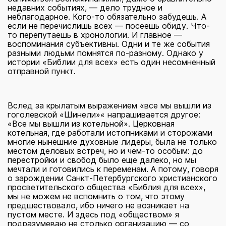
недавних событиях, — дело трудное и
неблагодарное. Кого-то обязательно забудешь. А
если не перечислишь всех — посеешь обиду. Что-
то перепутаешь в хронологии. И главное —
воспоминания субъективны. Одни и те же события
разными людьми помнятся по-разному. Однако у
истории «Библии для всех» есть один несомненный
отправной пункт.
Вслед за крылатым выражением «все мы вышли из
гоголевской «Шинели»« напрашивается другое:
«Все мы вышли из котельной». Церковная
котельная, где работали истопниками и сторожами
многие нынешние духовные лидеры, была не только
местом деловых встреч, но и чем-то особым: до
перестройки и свобод было еще далеко, но мы
мечтали и готовились к переменам. А потому, говоря
о зарождении Санкт-Петербургского христианского
просветительского общества «Библия для всех»,
мы не можем не вспомнить о том, что этому
предшествовало, ибо ничего не возникает на
пустом месте. И здесь под «обществом» я
подразумеваю не столько организацию — со