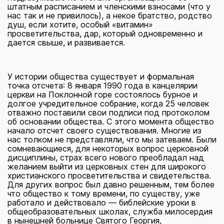
штатным расписанием и членскими взносами (что у
нас так и не привилось), а некое братство, родство
душ, если хотите, особый «витамин»
просветительства, дар, который одновременно и
дается свыше, и развивается.
У истории общества существует и формальная
точка отсчета: 8 января 1990 года в канцелярии
церкви на Поклонной горе состоялось бурное и
долгое учредительное собрание, когда 25 человек
отважно поставили свои подписи под протоколом
об основании общества. С этого момента общество
начало отсчет своего существования. Многие из
нас толком не представляли, что мы затеваем. Были
сомневающиеся, для некоторых вопрос церковной
дисциплины, страх всего нового преобладал над
желанием выйти из церковных стен для широкого
христианского просветительства и свидетельства.
Для других вопрос был давно решенным, тем более
что общество к тому времени, по существу, уже
работало и действовало — библейские уроки в
общеобразовательных школах, служба милосердия
в нынешней больнице Святого Георгия,