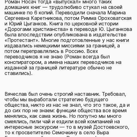
Роман Носач тогда «выпускал» много таких
домашних книг — трудолюбиво стукал на своей
машинке по 6 копий. Переводили сначала Марина
Сергеевна Каретникова, потом Римма Ороховатская
и Юрий Цыганков. Книга по церковной истории
«Дорогами христианства» в переводе Ю. Цыганкова
была впоследствии опубликована в издательстве
«Протестант». Многие подготовленные у нас книги
издавались немецкими миссиями за границей, а
потом переправлялись в Россию. Всех
переводчиков я не знаю (Роман всегда был
конспиратором, а имена наших переводчиков на
изданной за границей литературе обычно не
ставились).
Вячеслав был очень строгий наставник. Требовал,
чтобы мы выработали стратегию будущего
общества, никто из нас не знал, что это такое, да и
до сих пор не знаем: функции общества все время
менялись, как сама жизнь. Но попутно мы много
смеялись, пили чай и ездили всей компанией на
интересные экскурсии — то в музей Достоевского,
то к просветителю Семочкину в село Выра