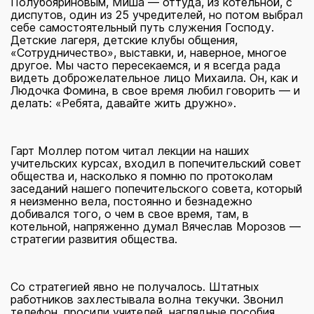
Полубояриновым, Миша — оттуда, из котельной, с
диспутов, один из 25 учредителей, но потом выбрал
себе самостоятельный путь служения Господу.
Детские лагеря, детские клубы общения,
«Сотрудничество», выставки, и, наверное, многое
другое. Мы часто пересекаемся, и я всегда рада
видеть доброжелательное лицо Михаила. Он, как и
Людочка Фомина, в свое время любил говорить — и
делать: «Ребята, давайте жить дружно».
Гарт Моллер потом читал лекции на наших
учительских курсах, входил в попечительский совет
общества и, насколько я помню по протоколам
заседаний нашего попечительского совета, который
я неизменно вела, постоянно и безнадежно
добивался того, о чем в свое время, там, в
котельной, напряженно думал Вячеслав Морозов —
стратегии развития общества.
Со стратегией явно не получалось. Штатных
работников захлестывала волна текучки. Звонил
телефон, просили учителей, наглядные пособия,