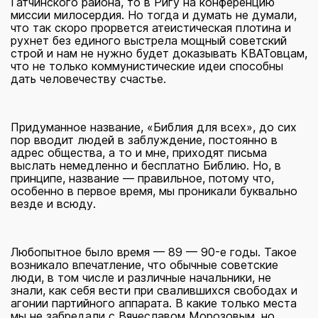
Гатчинского района, то в Ригу на конференцию
миссии милосердия. Но тогда и думать не думали,
что так скоро прорвется атеистическая плотина и
рухнет без единого выстрела мощный советский
строй и нам не нужно будет доказывать КВАТовцам,
что не только коммунистические идеи способны
дать человечеству счастье.
Придуманное название, «Библия для всех», до сих
пор вводит людей в заблуждение, постоянно в
адрес общества, а то и мне, приходят письма
выслать немедленно и бесплатно Библию. Но, в
принципе, название — правильное, потому что,
особенно в первое время, мы проникали буквально
везде и всюду.
Любопытное было время — 89 — 90-е годы. Такое
возникало впечатление, что обычные советские
люди, в том числе и различные начальники, не
знали, как себя вести при свалившихся свободах и
агонии партийного аппарата. В какие только места
мы не забредали с Вячеславом Морозовым, но