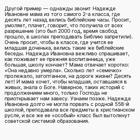
Другой пример — однажды звонит Надежде
Ивановне мама из того самого 2-а класса, где
десять лет назад велись библейские часы. Просит,
умоляет, плачет, говорит, что получила от всех
разрешение (это был 2000 год, время свобод
прошло, в школах преподавать Библию запретили).
Очень просит, чтобы в классе, где учится ее
младшая доченька, велись такие же библейские
беседы. Надежда Ивановна вежливо спрашивает,
как поживает ее прежняя воспитанница, уже
большая, школу кончает? Мама отвечает коротко:
«Она недавно умерла». Сколько лет «семечко»
пролежало, затоптанное, на дороге жизни? Десять
лет! И мама хочет, чтобы младшая, оставшаяся в
живых, знала о Боге. Наверное, таких историй с
продолжением много, только Господь не
приоткрывает нам завесу. Узнаем позже. Надежда
Ивановна долго не могла порвать с родной 558-й
школой, преподавала все предметы в христианском
русле, и все же ее «особый» класс был вытолкнут
советской системой образования.