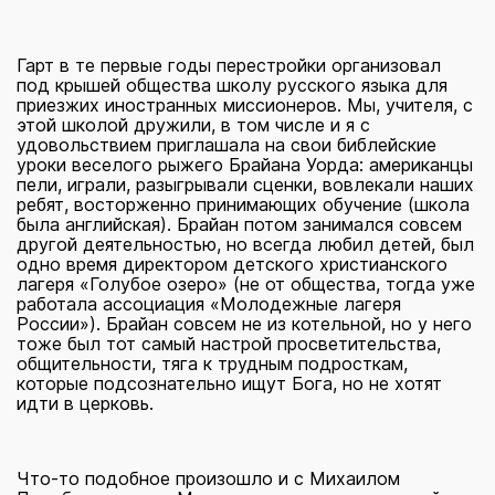
Гарт в те первые годы перестройки организовал
под крышей общества школу русского языка для
приезжих иностранных миссионеров. Мы, учителя, с
этой школой дружили, в том числе и я с
удовольствием приглашала на свои библейские
уроки веселого рыжего Брайана Уорда: американцы
пели, играли, разыгрывали сценки, вовлекали наших
ребят, восторженно принимающих обучение (школа
была английская). Брайан потом занимался совсем
другой деятельностью, но всегда любил детей, был
одно время директором детского христианского
лагеря «Голубое озеро» (не от общества, тогда уже
работала ассоциация «Молодежные лагеря
России»). Брайан совсем не из котельной, но у него
тоже был тот самый настрой просветительства,
общительности, тяга к трудным подросткам,
которые подсознательно ищут Бога, но не хотят
идти в церковь.
Что-то подобное произошло и с Михаилом