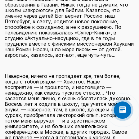
образования в Гавани. Никак тогда не думали, что
школы «закроются» для Библии. Казалось, что
именно через детей Бог вернет Россию, наш
Петербург, к свету, родится новое поколение,
способное к созиданию, а не к разрушению. По
телевидению показывалась «Супер-Книга», в
студию «Актуально-насущно», где в те годы
трудился вместе с финскими миссионерами Хауками
наш Роман Носач, шло море писем — от детей,
взрослых, казалось, вот-вот, еще чуть-чуть...
Наверное, ничего не пропадает зря, тем более,
когда с тобой рядом — Христос. Наше
восприятие — и прошлого, и настоящего —
ненадежно, как сквозь тусклое стекло... Что
касается меня лично, я очень обогатилась духовно.
Восемь лет я ходила в школу, где учатся мои
внуки, — наверное, там, в школе, да еще и на
курсах, приобретала лекторский опыт, который
потом меня выручал — и в христианском
университете, и на больших евангельских
конференциях в Москве, в других городах. Самое
же главное — когда я готовилась к урокам, я