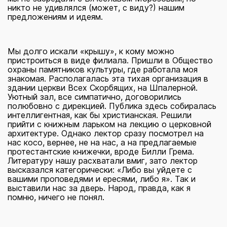
никто не удивлялся (может, с виду?) нашим
предложениям и идеям.
Мы долго искали «крышу», к кому можно
пристроиться в виде филиала. Пришли в Общество
охраны памятников культуры, где работала моя
знакомая. Располагалась эта тихая организация в
здании церкви Всех Скорбящих, на Шпалерной.
Уютный зал, все симпатично, договорились
полюбовно с дирекцией. Публика здесь собиралась
интеллигентная, как бы христианская. Решили
прийти с книжным ларьком на лекцию о церковной
архитектуре. Однако лектор сразу посмотрел на
нас косо, вернее, не на нас, а на предлагаемые
протестантские книжечки, вроде Билли Грема.
Литературу нашу расхватали вмиг, зато лектор
высказался категорически: «Либо вы уйдете с
вашими проповедями и ересями, либо я». Так и
выставили нас за дверь. Народ, правда, как я
помню, ничего не понял.