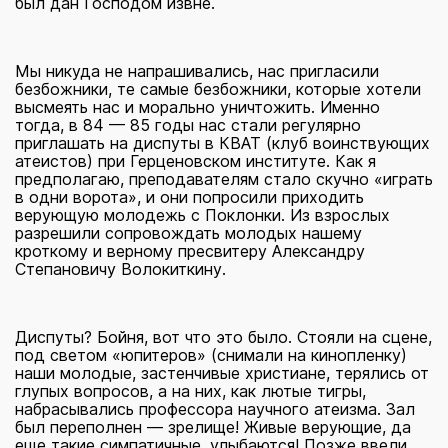
был дан Господом извне.
Мы никуда не напрашивались, нас пригласили
безбожники, те самые безбожники, которые хотели
высмеять нас и морально уничтожить. Именно
тогда, в 84 — 85 годы нас стали регулярно
приглашать на диспуты в КВАТ (клуб воинствующих
атеистов) при Герценовском институте. Как я
предполагаю, преподавателям стало скучно «играть
в одни ворота», и они попросили приходить
верующую молодежь с Поклонки. Из взрослых
разрешили сопровождать молодых нашему
кроткому и верному пресвитеру Александру
Степановичу Волокиткину.
Диспуты? Бойня, вот что это было. Стояли на сцене,
под светом «юпитеров» (снимали на кинопленку)
наши молодые, застенчивые христиане, терялись от
глупых вопросов, а на них, как лютые тигры,
набрасывались профессора научного атеизма. Зал
был переполнен — зрелище! Живые верующие, да
еще такие симпатичные, улыбаются! Позже ввели