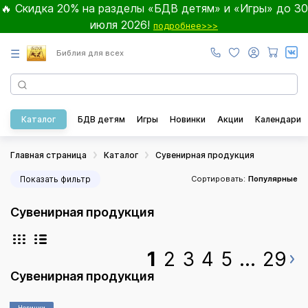
🔥 Скидка 20% на разделы «БДВ детям» и «Игры» до 30
июля 2026!
подробнее>>>
☰
Библия для всех
Каталог
БДВ детям
Игры
Новинки
Акции
Календари
Главная страница
Каталог
Сувенирная продукция
Показать фильтр
Сортировать:
Популярные
Сувенирная продукция
1
2
3
4
5
...
29
Сувенирная продукция
Новинки