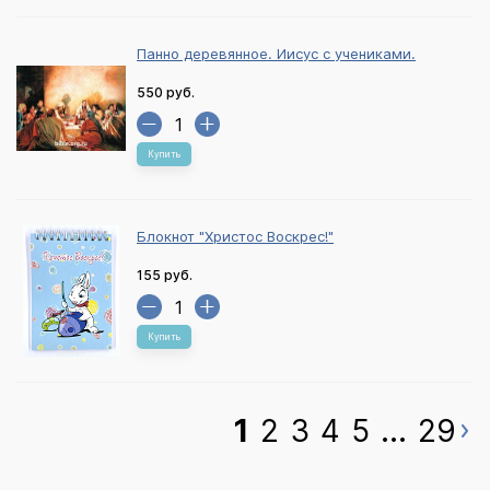
Панно деревянное. Иисус с учениками.
550 руб.
Купить
Блокнот "Христос Воскрес!"
155 руб.
Купить
1
2
3
4
5
...
29