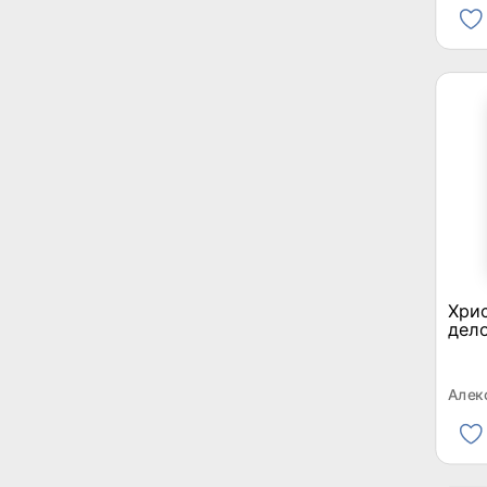
Хрис
дел
Алек