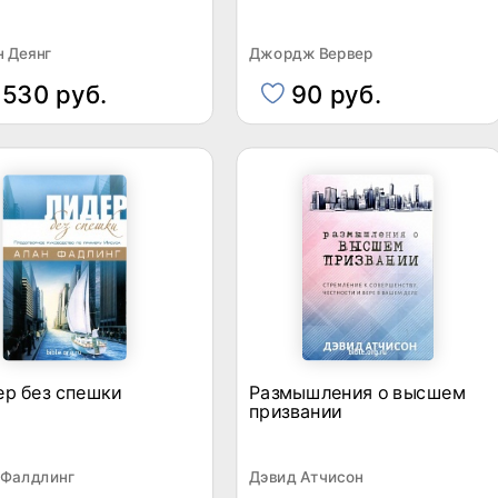
н Деянг
Джордж Вервер
530 руб.
90 руб.
ер без спешки
Размышления о высшем
призвании
 Фалдлинг
Дэвид Атчисон