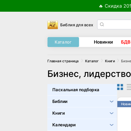
🔥 Скидка 20
Библия для всех
Новинки
БДВ
Каталог
Бизне
Главная страница
Каталог
Книги
Бизнес, лидерств
Пасхальная подборка
Библии
Нови
Книги
Календари