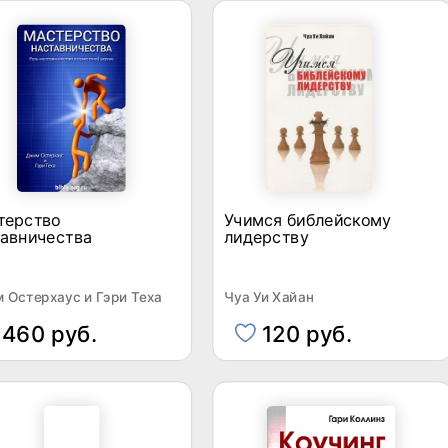
терство
Учимся библейскому
тавничества
лидерству
 Остерхаус и Гэри Теха
Чуа Уи Хайан
460 руб.
120 руб.