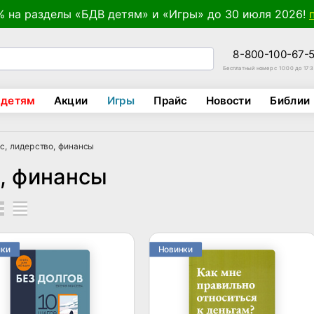
% на разделы «БДВ детям» и «Игры» до 30 июля 2026!
8-800-100-67-
Бесплатный номер с 10:00 до 17:
 детям
Акции
Игры
Прайс
Новости
Библии
с, лидерство, финансы
о, финансы
нки
Новинки