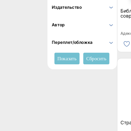
Издательство
Биб
сов
Автор
Адек
Переплет/обложка
Стр