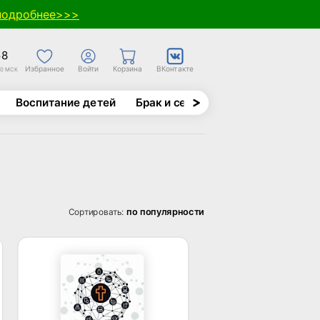
подробнее>>>
58
Избранное
Войти
Корзина
ВКонтакте
30 МСК
Воспитание детей
Брак и семья
Духовно-назида
по популярности
Сортировать: