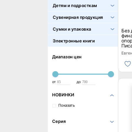
Детям и подросткам
Сувенирная продукция
Сумки и упаковка
Без 
фина
опо
Электронные книги
Пис
Евге
Диапазон цен
от
до
НОВИНКИ
Показать
Серия