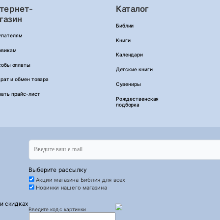
тернет-
Каталог
газин
Библии
упателям
Книги
овикам
Календари
собы оплаты
Детские книги
рат и обмен товара
Сувениры
чать прайс-лист
Рождественская
подборка
Выберите рассылку
Акции магазина Библия для всех
Новинки нашего магазина
 и скидках
Введите код с картинки