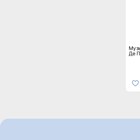
Муз
Де П