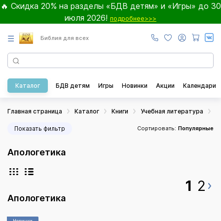
🔥 Скидка 20% на разделы «БДВ детям» и «Игры» до 30
июля 2026!
подробнее>>>
☰
Библия для всех
Каталог
БДВ детям
Игры
Новинки
Акции
Календари
Главная страница
Каталог
Книги
Учебная литература
А
Показать фильтр
Сортировать:
Популярные
Апологетика
1
2
Апологетика
Новинки