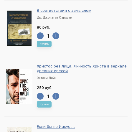
В соответствии с замыслом
Др. Джонатан Сарфати
80 руб.
Купить
Христос без лица. Личность Христа в зеркале
древних ересей
Энтони Лейн
250 руб.
Купить
Если бы не Иисус ...