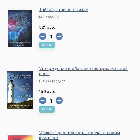
Тайное, ставшее явным
Бен Хобринк
521 руб.
Купить
Утверждение и обоснование христианской
веры
Г. Линн Гарднер
150 руб.
Купить
Ученые-креационисты отвечают своим
критикам