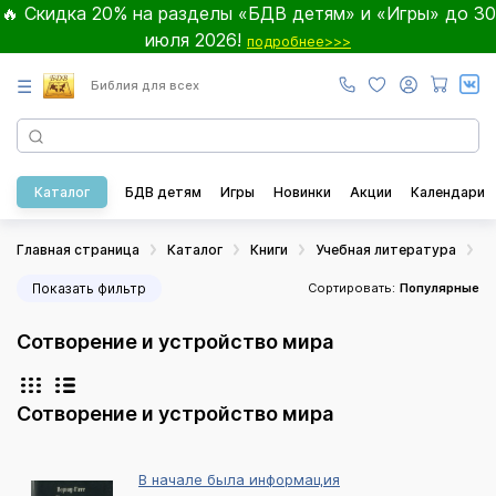
🔥 Скидка 20% на разделы «БДВ детям» и «Игры» до 30
июля 2026!
подробнее>>>
☰
Библия для всех
Каталог
БДВ детям
Игры
Новинки
Акции
Календари
Главная страница
Каталог
Книги
Учебная литература
С
Показать фильтр
Сортировать:
Популярные
Сотворение и устройство мира
Сотворение и устройство мира
В начале была информация