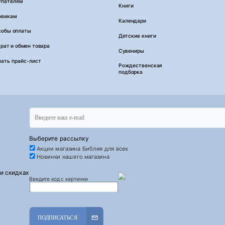
упателям
Книги
овикам
Календари
собы оплаты
Детские книги
рат и обмен товара
Сувениры
чать прайс-лист
Рождественская
подборка
Выберите рассылку
Акции магазина Библия для всех
Новинки нашего магазина
 и скидках
Введите код с картинки
ПОДПИСАТЬСЯ