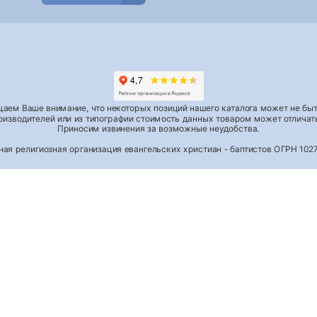
аем Ваше внимание, что некоторых позиций нашего каталога может не быть
роизводителей или из типографии стоимость данных товаром может отличать
Приносим извинения за возможные неудобства.
тная религиозная организация евангельских христиан - баптистов ОГРН 1