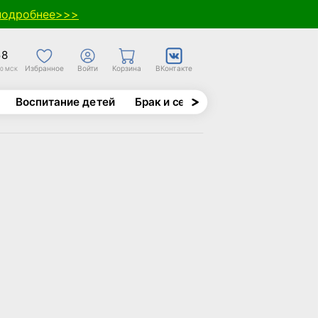
подробнее>>>
58
Избранное
Войти
Корзина
ВКонтакте
30 МСК
Воспитание детей
Брак и семья
Духовно-назида