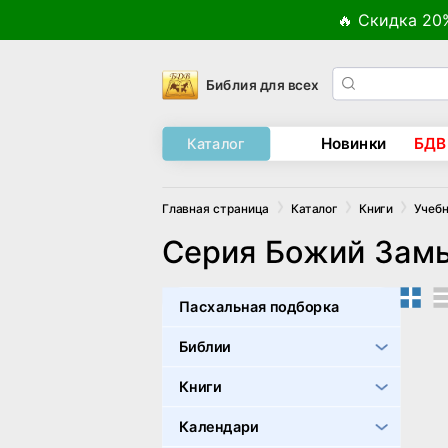
🔥 Скидка 20
Библия для всех
Новинки
БДВ
Каталог
Главная страница
Каталог
Книги
Учебн
Серия Божий Зам
Пасхальная подборка
Библии
Книги
Календари