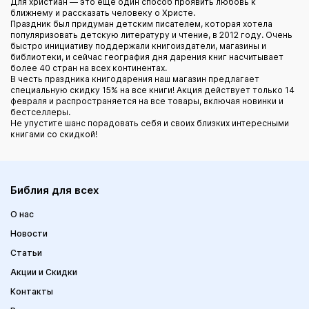
Для христиан — это еще один способ проявить любовь к
ближнему и рассказать человеку о Христе.
Праздник был придуман детским писателем, которая хотела
популяризовать детскую литературу и чтение, в 2012 году. Очень
быстро инициативу поддержали книгоиздатели, магазины и
библиотеки, и сейчас география дня дарения книг насчитывает
более 40 стран на всех континентах.
В честь праздника книгодарения наш магазин предлагает
специальную скидку 15% на все книги! Акция действует только 14
февраля и распространяется на все товары, включая новинки и
бестселлеры.
Не упустите шанс порадовать себя и своих близких интересными
книгами со скидкой!
Библия для всех
О нас
Новости
Статьи
Акции и Скидки
Контакты