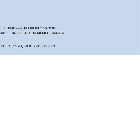
 в наличии на момент заказа.
ся от указанных на момент заказа.
027800004594, ИНН 7802038770