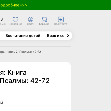
подробнее>>>
58
Избранное
Войти
Корзина
ВКонтакте
30 МСК
Воспитание детей
Брак и семья
Духовно-назида
ырь. Часть 2. Псалмы: 42-72
я: Книга
 Псалмы: 42-72
ей