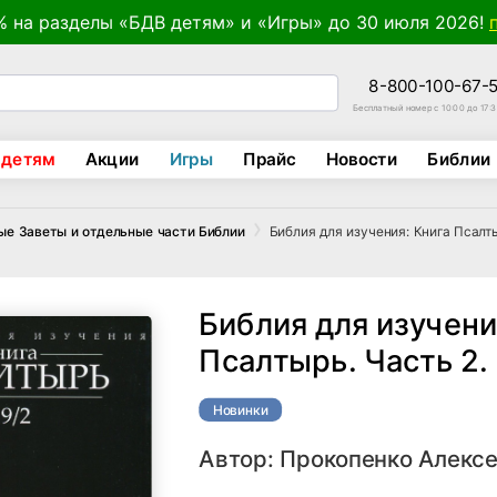
% на разделы «БДВ детям» и «Игры» до 30 июля 2026!
8-800-100-67-
Бесплатный номер с 10:00 до 17:
 детям
Акции
Игры
Прайс
Новости
Библии
Библия для изучения: Книга Псалт
ые Заветы и отдельные части Библии
Библия для изучени
Псалтырь. Часть 2.
Новинки
Автор:
Прокопенко Алекс