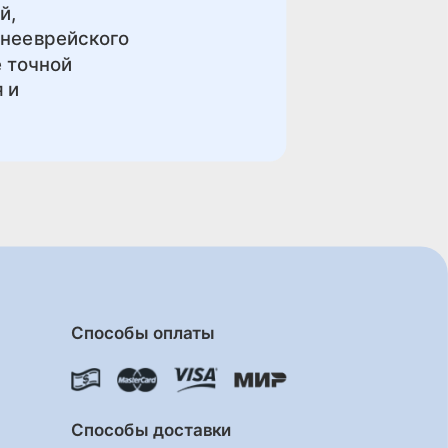
й,
внееврейского
е точной
 и
Способы оплаты
Способы доставки