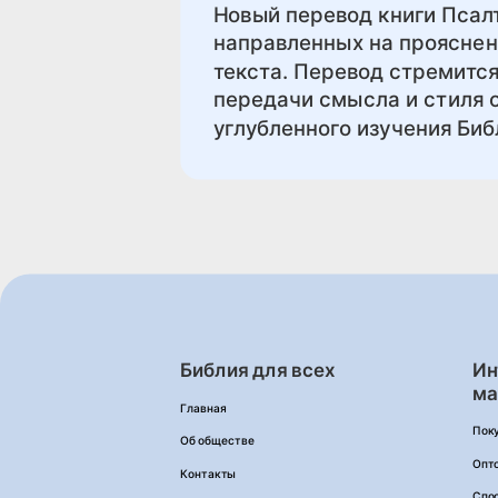
Новый перевод книги Псал
направленных на проясне
текста. Перевод стремится
передачи смысла и стиля о
углубленного изучения Биб
Библия для всех
Ин
ма
Главная
Пок
Об обществе
Опт
Контакты
Спо