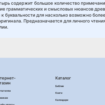
тырь содержит большое количество примечани
ние грамматических и смысловых нюансов дре
 к буквальности для насколько возможно боле
ригинала. Предназначается для личного чтения
лии.
тернет-
Каталог
газин
Библии
упателям
Книги
овикам
Календари
собы оплаты