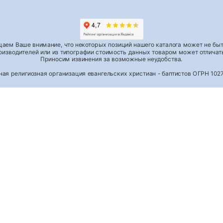
аем Ваше внимание, что некоторых позиций нашего каталога может не быть
роизводителей или из типографии стоимость данных товаром может отличать
Приносим извинения за возможные неудобства.
тная религиозная организация евангельских христиан - баптистов ОГРН 1