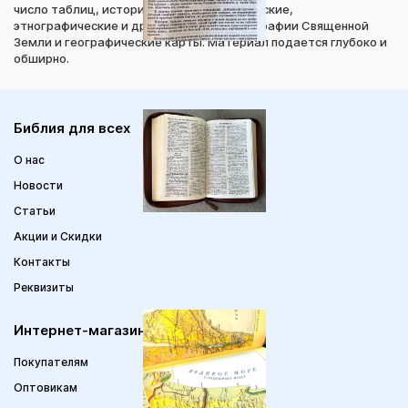
число таблиц, исторические, географические,
этнографические и другие очерки, фотографии Священной
Земли и географические карты. Материал подается глубоко и
обширно.
Библия для всех
О нас
Новости
Статьи
Акции и Скидки
Контакты
Реквизиты
Интернет-магазин
Покупателям
Оптовикам