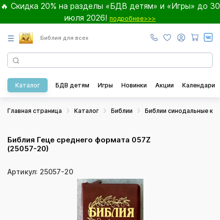
🔥 Скидка 20% на разделы «БДВ детям» и «Игры» до 30
июля 2026!
подробнее>>>
☰
Библия для всех
Каталог
БДВ детям
Игры
Новинки
Акции
Календари
Главная страница
Каталог
Библии
Библии синодальные ка
Библия Геце среднего формата 057Z
(25057-20)
Артикул: 25057-20