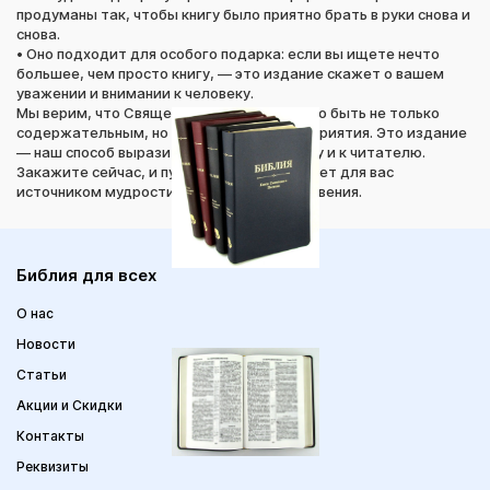
продуманы так, чтобы книгу было приятно брать в руки снова и
снова.
• Оно подходит для особого подарка: если вы ищете нечто
большее, чем просто книгу, — это издание скажет о вашем
уважении и внимании к человеку.
Мы верим, что Священное Писание должно быть не только
содержательным, но и приятным для восприятия. Это издание
— наш способ выразить уважение к тексту и к читателю.
Закажите сейчас, и пусть эта Библия станет для вас
источником мудрости, утешения и вдохновения.
Библия для всех
О нас
Новости
Статьи
Акции и Скидки
Контакты
Реквизиты