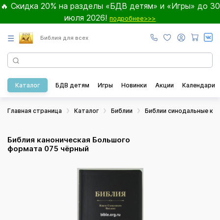
🔥 Скидка 20% на разделы «БДВ детям» и «Игры» до 30
июля 2026!
подробнее>>>
☰
Библия для всех
Каталог
БДВ детям
Игры
Новинки
Акции
Календари
Главная страница
Каталог
Библии
Библии синодальные ка
Библия каноническая Большого
формата 075 чёрный