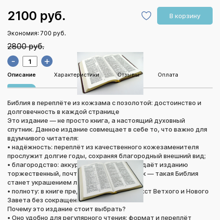
2100 руб.
В корзину
Экономия:
700 руб.
2800 руб.
-
+
Описание
Характеристики
Отзывы
Оплата
Библия в переплёте из кожзама с позолотой: достоинство и
долговечность в каждой странице
Это издание — не просто книга, а настоящий духовный
спутник. Данное издание совмещает в себе то, что важно для
вдумчивого читателя:
• надёжность: переплёт из качественного кожезаменителя
прослужит долгие годы, сохраняя благородный внешний вид;
• благородство: аккуратная позолота придаёт изданию
торжественный, почти реликвийный облик — такая Библия
станет украшением любой библиотеки;
• полноту: в книге представлен полный текст Ветхого и Нового
Завета без сокращений.
Почему это издание стоит выбрать?
• Оно удобно для регулярного чтения: формат и переплёт