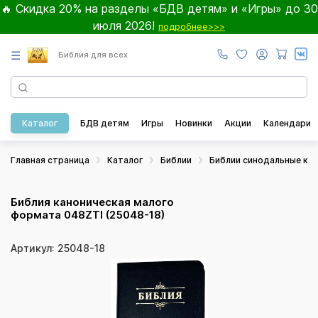
🔥 Скидка 20% на разделы «БДВ детям» и «Игры» до 30
июля 2026!
подробнее>>>
☰
Библия для всех
Каталог
БДВ детям
Игры
Новинки
Акции
Календари
Главная страница
Каталог
Библии
Библии синодальные ка
Библия каноническая малого
формата 048ZTI (25048-18)
Артикул: 25048-18