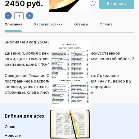
2450 руб.
В корзину
-
+
Описание
Характеристики
Отзывы
Оплата
Библия 048 код 25048-18
Дизайн: "Библия с вензелем", переплет из искусственной
кожи, цвет темно-синий, формат 125*195 мм, золотой обрез, 2
закладки, шрифт 10-11 кегель.
Священное Писание Синодальном переводе. Сохранено
постраничное расположение текста издания 1947 г., набор в 2
колонки, указатель параллельных мест посередине
страницы, слова Иисуса выделены жирным.
Библия для всех
О нас
Новости