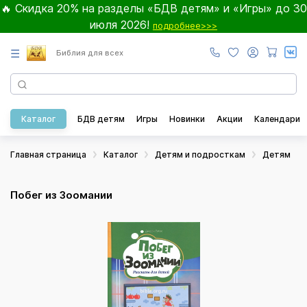
🔥 Скидка 20% на разделы «БДВ детям» и «Игры» до 30
июля 2026!
подробнее>>>
☰
Библия для всех
Каталог
БДВ детям
Игры
Новинки
Акции
Календари
Главная страница
Каталог
Детям и подросткам
Детям
Побег из Зоомании