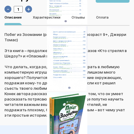
-
+
Описание
Характеристики
Отзывы
Оплата
Побег из Зоомании (рассказы для детей, возраст 9+, Джерри
Томас)
Эта книга – продолжение сборников рассказов «Кто стрелял в
Шедоу?» и «Опасный прыжок».
Что делать, когда родители не дают поиграть в любимую
компьютерную игрушку? Может ли быть слишком много
хорошего? Получится ли завоевать внимание окружающих,
подражая кому-то другому? И как быть, если кот решил
съесть твоего любимого попугая?
Конек автора рассказов Джерри Томаса в том, что он умеет
рассказать потрясающую историю, да еще попутно научить
читателя важным вещам. Слушаться родителей, не
подражать плохому, быть честным и смелым – вот чему учат
эти простые истории.