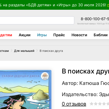
% на разделы «БДВ детям» и «Игры» до 30 июля 2026!
8-800-100-67-
Бесплатный номер с 10:00 до 17:
 детям
Акции
Игры
Прайс
Новости
Библии
В поисках друга
осткам
Для малышей
В поисках дру
Автор:
Катюша Гю
Издательство:
Эдь
0 отзывов