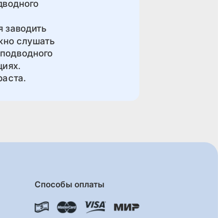
дводного
я заводить
ужно слушать
 подводного
циях.
раста.
Способы оплаты