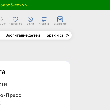
подробнее>>>
58
Избранное
Войти
Корзина
ВКонтакте
30 МСК
Воспитание детей
Брак и семья
Духовно-назида
га
сти
ю-Пресс