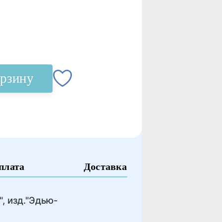
орзину
плата
Доставка
, изд."Эдью-