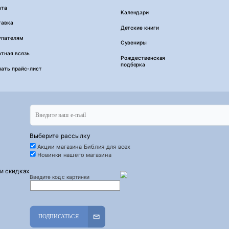
ата
Календари
тавка
Детские книги
упателям
Сувениры
тная всязь
Рождественская
подборка
чать прайс-лист
Выберите рассылку
Акции магазина Библия для всех
Новинки нашего магазина
 и скидках
Введите код с картинки
ПОДПИСАТЬСЯ