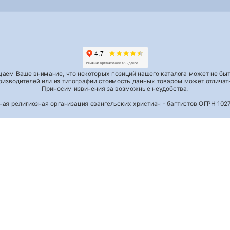
аем Ваше внимание, что некоторых позиций нашего каталога может не быть
роизводителей или из типографии стоимость данных товаром может отличать
Приносим извинения за возможные неудобства.
тная религиозная организация евангельских христиан - баптистов ОГРН 1