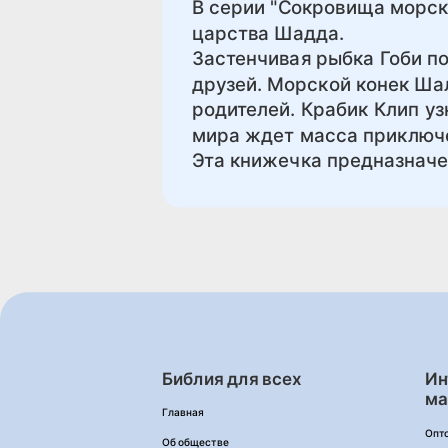
В серии "Сокровища морск
царства Шадда.
Застенчивая рыбка Гоби п
друзей. Морской конек Шал
родителей. Крабик Клип уз
мира ждет масса приключе
Эта книжечка предназначе
Библия для всех
Ин
ма
Главная
Опт
Об обществе