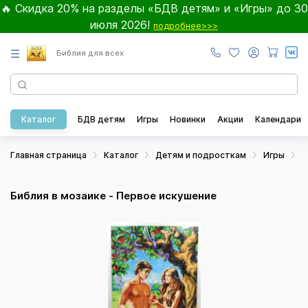
🔥 Скидка 20% на разделы «БДВ детям» и «Игры» до 30
июля 2026!
подробнее>>>
☰
Библия для всех
Каталог
БДВ детям
Игры
Новинки
Акции
Календари
Главная страница
Каталог
Детям и подросткам
Игры
П
Библия в мозаике - Первое искушение