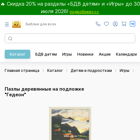
🔥 Скидка 20% на разделы «БДВ детям» и «Игры» до 30
июля 2026!
подробнее>>>
☰
Библия для всех
Каталог
БДВ детям
Игры
Новинки
Акции
Календари
Главная страница
Каталог
Детям и подросткам
Игры
П
Пазлы деревянные на подложке
"Гедеон"