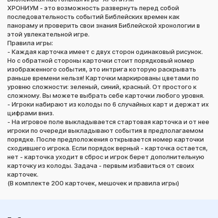
ХРОНИУМ - это возможность развернуть перед собой
последовательность событий Библейских времен как
панораму и проверить свои знания Библейской хронологии в
этой увлекательной игре.
Правила игры:
- Каждая карточка имеет с двух сторон одинаковый рисунок.
Но с обратной стороны карточки стоит порядковый номер
изображенного события, это интрига которую раскрывать
раньше времени нельзя! Карточки маркированы цветами по
уровню сложности: зеленый, синий, красный. От простого к
сложному. Вы можете выбрать себе карточки любого уровня.
- Игроки набирают из колоды по 6 случайных карт и держат их
цифрами вниз.
- На игровое поле выкладывается стартовая карточка и от нее
игроки по очереди выкладывают события в предполагаемом
порядке. После предположения открывается номер карточки
сходившего игрока. Если порядок верный - карточка остается,
нет - карточка уходит в сброс и игрок берет дополнительную
карточку из колоды. Задача - первым избавиться от своих
карточек.
(В комплекте 200 карточек, мешочек и правила игры)