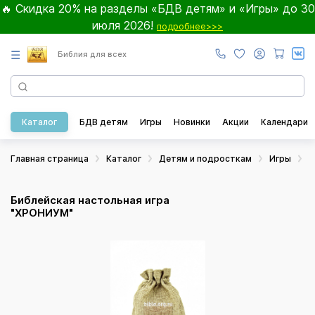
🔥 Скидка 20% на разделы «БДВ детям» и «Игры» до 30
июля 2026!
подробнее>>>
☰
Библия для всех
Каталог
БДВ детям
Игры
Новинки
Акции
Календари
Главная страница
Каталог
Детям и подросткам
Игры
Н
Библейская настольная игра
"ХРОНИУМ"