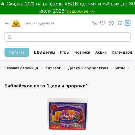
🔥 Скидка 20% на разделы «БДВ детям» и «Игры» до 30
июля 2026!
подробнее>>>
☰
Библия для всех
Каталог
БДВ детям
Игры
Новинки
Акции
Календари
Главная страница
Каталог
Детям и подросткам
Игры
Н
Библейское лото "Цари и пророки"