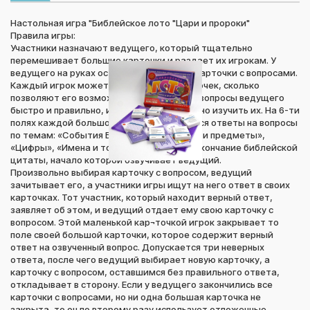
Настольная игра "Библейское лото "Цари и пророки"
Правила игры:
Участники назначают ведущего, который тщательно
перемешивает большие карточки и раздает их игрокам. У
ведущего на руках остаются маленькие карточки с вопросами.
Каждый игрок может взять столько карточек, сколько
позволяют его возможности отвечать на вопросы ведущего
быстро и правильно, и должен внимательно изучить их. На 6-ти
полях каждой большой карточки находятся ответы на вопросы
по темам: «События Библии», «Животные и предметы»,
«Цифры», «Имена и топонимы», а также окончание библейской
цитаты, начало которой озвучивает ведущий.
Произвольно выбирая карточку с вопросом, ведущий
зачитывает его, а участники игры ищут на него ответ в своих
карточках. Тот участник, который находит верный ответ,
заявляет об этом, и ведущий отдает ему свою карточку с
вопросом. Этой маленькой кар¬точкой игрок закрывает то
поле своей большой карточки, которое содержит верный
ответ на озвученный вопрос. Допускается три неверных
ответа, после чего ведущий выбирает новую карточку, а
карточку с вопросом, оставшимся без правильного ответа,
откладывает в сторону. Если у ведущего закончились все
карточки с вопросами, но ни одна большая карточка не
закрыта, то он по второму разу использует отложенные